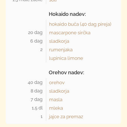
Hokaido nadev:
hokaido buča (
40 dag
pireja)
20 dag 
mascarpone sirčka
6 dag 
sladkorja
2 
rumenjaka
lupinica limone
Orehov nadev:
40 dag 
orehov
8 dag 
sladkorja
7 dag 
masla
1,5 dl 
mleka
1 
jajce za premaz