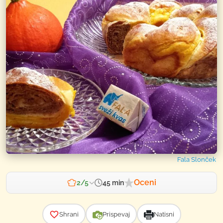
Fala Slonček
Oceni
45 min
2/5
Zahtevnost
Shrani
Prispevaj
Natisni