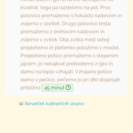
kvadrat, tega pa razdelimo na pol. Prvo
polovico premažemo s hokaido nadevom in
zvijemo v zavitek. Drugo polovico testa
premažemo z orehovim nadevom in
zvijemo v zvitek. Oba zvitka med seboj
prepletemo in pletenko položimo v model.
Prepleteno potico premažemo s stepenim
jajcem, jo nekajkrat prebodemo z iglo in
damo na toplo vzhajati. Vzhajano potico
damo v pečico, pečemo jo pri 180 stopinjah
približno
45 minut
.
📖
Slovarček kulinaričnih izrazov