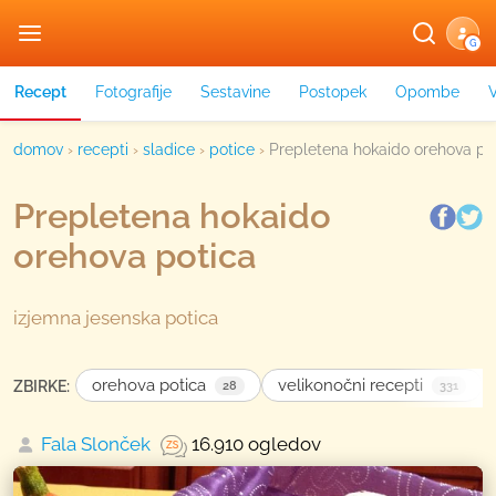
G
Recept
Fotografije
Sestavine
Postopek
Opombe
domov
›
recepti
›
sladice
›
potice
›
Prepletena hokaido orehova po
Prepletena hokaido
orehova potica
izjemna jesenska potica
orehova potica
velikonočni recepti
ZBIRKE:
28
331
Fala Slonček
16.910 ogledov