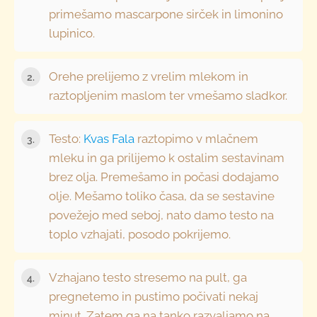
primešamo mascarpone sirček in limonino
lupinico.
Orehe prelijemo z vrelim mlekom in
raztopljenim maslom ter vmešamo sladkor.
Testo:
Kvas Fala
raztopimo v mlačnem
mleku in ga prilijemo k ostalim sestavinam
brez olja. Premešamo in počasi dodajamo
olje. Mešamo toliko časa, da se sestavine
povežejo med seboj, nato damo testo na
toplo vzhajati, posodo pokrijemo.
Vzhajano testo stresemo na pult, ga
pregnetemo in pustimo počivati nekaj
minut. Zatem ga na tanko razvaljamo na