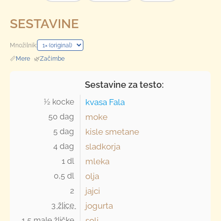
SESTAVINE
Množilnik:
📏
Mere
·
🌿
Začimbe
Sestavine za testo:
½ kocke 
kvasa Fala
50 dag 
moke
5 dag 
kisle smetane
4 dag 
sladkorja
1 dl 
mleka
0,5 dl 
olja
2 
jajci
3 žlice 
jogurta
1,5 male žličke 
soli