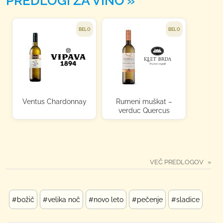
PREDLOGI ZA VINO
BELO
BELO
Ventus Chardonnay
Rumeni muškat –
verduc Quercus
VEČ PREDLOGOV
#božič
#velika noč
#novo leto
#pečenje
#sladice