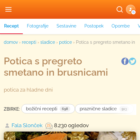
G
Recept
Fotografije
Sestavine
Postopek
Opombe
domov
›
recepti
›
sladice
›
potice
›
Potica s pregreto smetano in b
Potica s pregreto
smetano in brusnicami
potica za hladne dni
božični recepti
praznične sladice
ZBIRKE:
698
913
Fala Slonček
8.230 ogledov