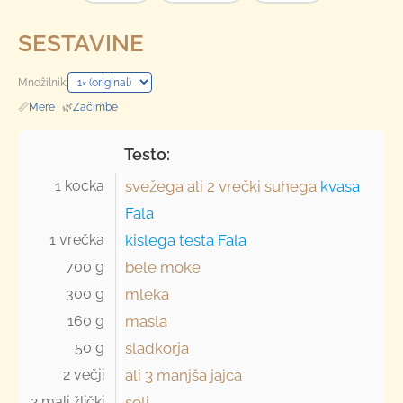
SESTAVINE
Množilnik:
📏
Mere
·
🌿
Začimbe
Testo:
1 kocka 
svežega ali
2 vrečki
suhega
kvasa
Fala
1 vrečka 
kislega testa Fala
700 g 
bele moke
300 g 
mleka
160 g 
masla
50 g 
sladkorja
2 večji 
ali 3 manjša jajca
2 mali žlički 
soli