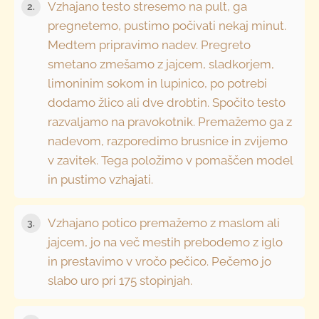
Vzhajano testo stresemo na pult, ga
2.
pregnetemo, pustimo počivati nekaj minut.
Medtem pripravimo nadev. Pregreto
smetano zmešamo z jajcem, sladkorjem,
limoninim sokom in lupinico, po potrebi
dodamo žlico ali dve drobtin. Spočito testo
razvaljamo na pravokotnik. Premažemo ga z
nadevom, razporedimo brusnice in zvijemo
v zavitek. Tega položimo v pomaščen model
in pustimo vzhajati.
Vzhajano potico premažemo z maslom ali
3.
jajcem, jo na več mestih prebodemo z iglo
in prestavimo v vročo pečico. Pečemo jo
slabo uro pri 175 stopinjah.