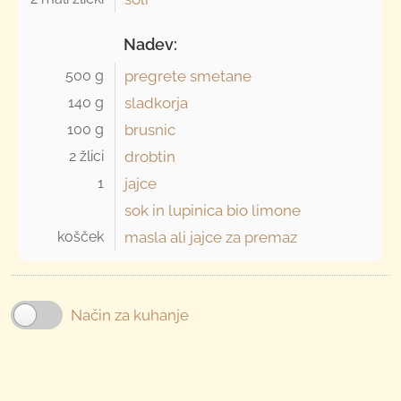
Nadev:
500 g 
pregrete smetane
140 g 
sladkorja
100 g 
brusnic
2 žlici 
drobtin
1 
jajce
sok in lupinica bio limone
košček 
masla ali jajce za premaz
Način za kuhanje