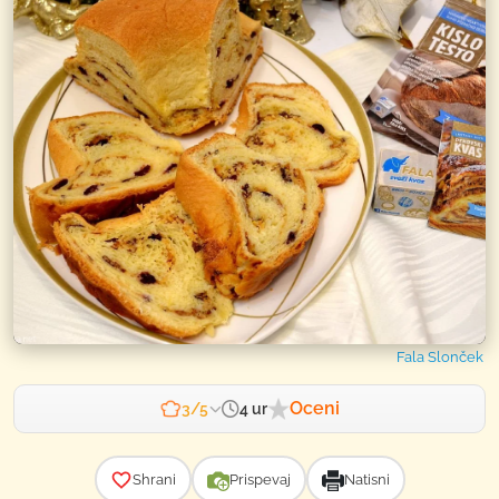
Fala Slonček
Oceni
4 ur
3/5
Zahtevnost
Shrani
Prispevaj
Natisni