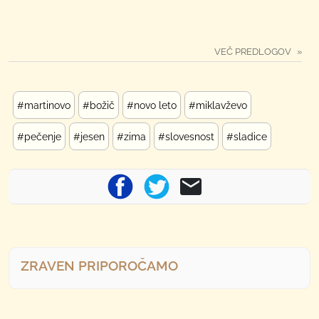
VEČ PREDLOGOV
#martinovo
#božič
#novo leto
#miklavževo
#pečenje
#jesen
#zima
#slovesnost
#sladice
ZRAVEN PRIPOROČAMO