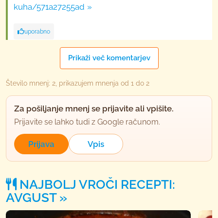
kuha/571a27255ad
uporabno
Prikaži več komentarjev
Število mnenj: 2, prikazujem mnenja od 1 do 2
Za pošiljanje mnenj se prijavite ali vpišite.
Prijavite se lahko tudi z Google računom.
Prijava
Vpis
NAJBOLJ VROČI RECEPTI:
AVGUST