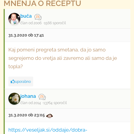
MNENJA O RECEPTU
buča
član od 2006
1566 sporočil
31.3.2020 ob 17:41
Kaj pomeni pregreta smetana, da jo samo
segrejemo do vretja ali zavremo ali samo da je
topla?
uporabno
johana
član od 2014
13764 sporočil
31.3.2020 ob 23:05
https://veseljak.si/oddaje/dobra-