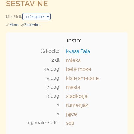
SESTAVINE
Množilnik:
📏
Mere
·
🌿
Začimbe
Testo:
½ kocke 
kvasa Fala
2 dl 
mleka
45 dag 
bele moke
9 dag 
kisle smetane
7 dag 
masla
3 dag 
sladkorja
1 
rumenjak
1 
jajce
1,5 male žličke 
soli