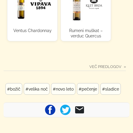
Ventus Chardonnay
Rumeni muškat –
verduc Quercus
VEČ PREDLOGOV
#božič
#velika noč
#novo leto
#pečenje
#sladice