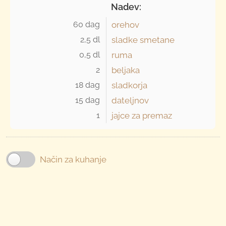
Nadev:
60 dag 
orehov
2,5 dl 
sladke smetane
0,5 dl 
ruma
2 
beljaka
18 dag 
sladkorja
15 dag 
dateljnov
1 
jajce za premaz
Način za kuhanje