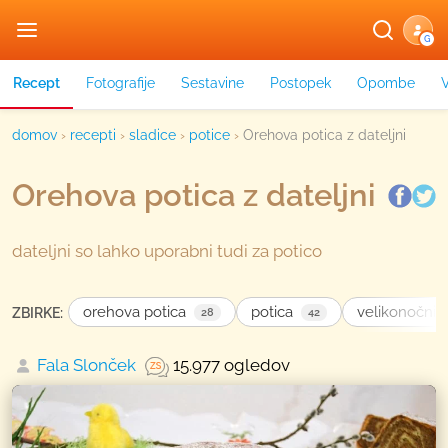
G
Recept
Fotografije
Sestavine
Postopek
Opombe
domov
›
recepti
›
sladice
›
potice
›
Orehova potica z dateljni
Orehova potica z dateljni
dateljni so lahko uporabni tudi za potico
orehova potica
potica
velikonočni r
ZBIRKE:
28
42
Fala Slonček
15.977 ogledov