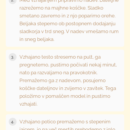
2.
razrežemo na majhne koščke. Sladko
smetano zavremo in z njo poparimo orehe.
Beljaka stepemo ob postopnem dodajanju
sladkorja v trd sneg. V nadev vmešamo rum
in sneg beljaka.
Vzhajano testo stresemo na pult, ga
3.
pregnetemo, pustimo počivati nekaj minut,
nato pa razvaljamo na pravokotnik.
Premažemo ga z nadevom, posujemo
koščke dateljnov in zvijemo v zavitek. Tega
položimo v pomaščen model in pustimo
vzhajati.
Vzhajano potico premažemo s stepenim
4.
jajcem, jo na več mestih prebodemo z iglo