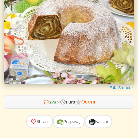
Fala Slonček
Oceni
1 ura
2/5
Zahtevnost
Shrani
Prispevaj
Natisni