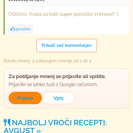
Odlično, hvala za tole super poročilo in bravo!! :)
uporabno
sandrak
Prikaži več komentarjev
član od 2002
304 sporočil
Število mnenj: 3, prikazujem mnenja od 1 do 3
20.3.2020 ob 0:31
Za pošiljanje mnenj se prijavite ali vpišite.
Spet pekla. Fantastika
Prijavite se lahko tudi z Google računom.
uporabno
Prijava
Vpis
NAJBOLJ VROČI RECEPTI:
AVGUST