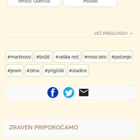
verduc Quercus
Muškat
VEČ PREDLOGOV
#martinovo
#božič
#velika noč
#novo leto
#pečenje
#jesen
#zima
#prigrizki
#sladice
ZRAVEN PRIPOROČAMO