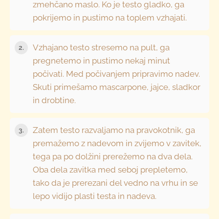
zmehčano maslo. Ko je testo gladko, ga
pokrijemo in pustimo na toplem vzhajati.
Vzhajano testo stresemo na pult, ga
2.
pregnetemo in pustimo nekaj minut
počivati. Med počivanjem pripravimo nadev.
Skuti primešamo mascarpone, jajce, sladkor
in drobtine.
Zatem testo razvaljamo na pravokotnik, ga
3.
premažemo z nadevom in zvijemo v zavitek,
tega pa po dolžini prerežemo na dva dela.
Oba dela zavitka med seboj prepletemo,
tako da je prerezani del vedno na vrhu in se
lepo vidijo plasti testa in nadeva.