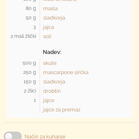
80 g 
masla
50 g 
sladkorja
3 
jajca
2 mali žlički 
soli
Nadev:
500 g 
skute
250 g 
mascarpone sirčka
150 g 
sladkorja
2 žlici 
drobtin
1 
jajce
jajce za premaz
Način za kuhanje