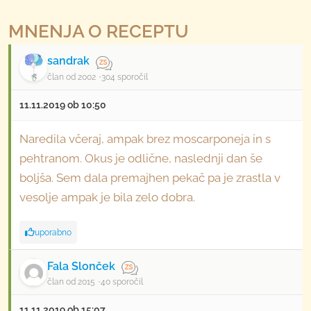
MNENJA O RECEPTU
sandrak
član od 2002
304 sporočil
11.11.2019 ob 10:50
Naredila včeraj, ampak brez moscarponeja in s
pehtranom. Okus je odlične, naslednji dan še
boljša. Sem dala premajhen pekač pa je zrastla v
vesolje ampak je bila zelo dobra.
uporabno
Fala Slonček
član od 2015
40 sporočil
11.11.2019 ob 15:07