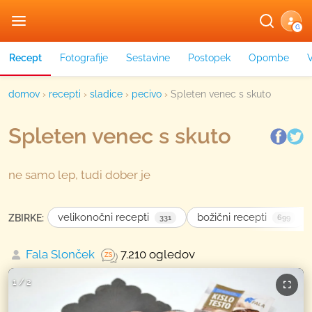
G
Recept
Fotografije
Sestavine
Postopek
Opombe
domov
›
recepti
›
sladice
›
pecivo
›
Spleten venec s skuto
Spleten venec s skuto
ne samo lep, tudi dober je
velikonočni recepti
božični recepti
ZBIRKE:
331
699
Fala Slonček
7.210 ogledov
1
/
2