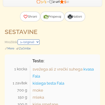
5
2 uri
3/5
(1)
Zahtevnost
Shrani
Prispevaj
Natisni
SESTAVINE
Množilnik:
📏
Mere
·
🌿
Začimbe
Testo:
1 kocka 
svežega ali
2 vrečki
suhega
kvasa
Fala
1 zavitek 
kislega testa Fala
700 g 
moke
150 g 
mleka
100 g 
kisle smetane