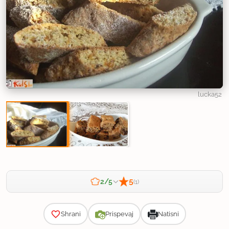
lucka52
5
2/5
(1)
Zahtevnost
Shrani
Prispevaj
Natisni