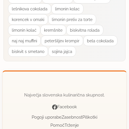
lešnikova cokolada
limonin kolac
13.10.2009 ob 13:35
korencek v omaki
limonin preliv za torte
50 dag rozin...a ni to mal preveč?
limonin kolać
kremšnite
biskvitna rolada
uporabno
naj naj muffini
peteršiljev krompir
bela cokolada
biskvit s smetano
sojina jajca
breskva
član od 2007
3074 sporočil
26.9.2016 ob 11:46
Piškoti so odlični! Vsi so jih pohvalili.
Največja slovenska kulinarična skupnost.
uporabno
Facebook
Pogoji uporabe
Zasebnost
Piškotki
Pomoč
Trženje