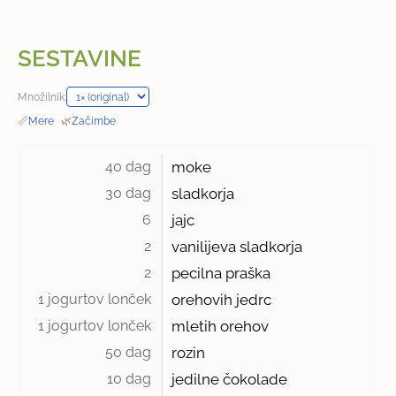
SESTAVINE
Množilnik:
📏
Mere
·
🌿
Začimbe
40 dag 
moke
30 dag 
sladkorja
6 
jajc
2 
vanilijeva sladkorja
2 
pecilna praška
1 jogurtov lonček 
orehovih jedrc
1 jogurtov lonček 
mletih orehov
50 dag 
rozin
10 dag 
jedilne čokolade