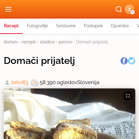
G
Recept
Fotografije
Sestavine
Postopek
Opombe
domov
›
recepti
›
sladice
›
pecivo
›
Domači prijatelj
Domači prijatelj
brkn83
58.390 ogledov
Slovenija
1
/
2