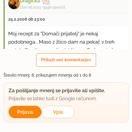
Dragička
član od 2003
9496 sporočil
25.2.2006 ob 23:00
Moj recept za "Domači prijatelj" je nekaj
podobnega... Maso z žlico dam na pekač v treh
vrstah. Skratka, naredim tri štruce. Pečene in še
vroče narežem na rezine.
Prikaži več komentarjev
Pozdravček!
Število mnenj: 8, prikazujem mnenja od 1 do 8
uporabno
Za pošiljanje mnenj se prijavite ali vpišite.
Prijavite se lahko tudi z Google računom.
brkn83
član od 2005
233 sporočil
Prijava
Vpis
2.3.2006 ob 21:55