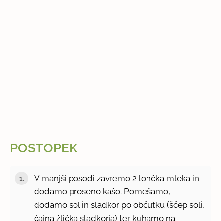
POSTOPEK
V manjši posodi zavremo 2 lončka mleka in
dodamo proseno kašo. Pomešamo,
dodamo sol in sladkor po občutku (ščep soli,
čajna žlička sladkorja) ter kuhamo na