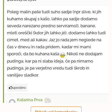
Poleg malin paše tudi suho sadje (npr slive, ki jih
kuhamo skupaj s kašo, lahko pa sadje dodamo
seveda narezano predno serviramo)), banane,
mleti oreščki (kdor jih lahko jé), dodamo lahko tudi
cimet, med ali kakav. Jaz jo rada jem neglede na
čas v dnevu in rada pridem, kadar mi mami
sporoči, da bo kuhana kaša
. Nikoli ne dodajam
pudinga, kar pa ni slaba ideja, če pa nimamo
pudinga, je pa verjetno vredu tudi škrob in
vanilijev sladkor.
uporabno
Katarina Prva
član od 2011
153 sporočil