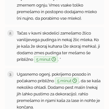
zmernem ognju. Vmes vsake toliko
premešamo in postopno dodajamo mleko
(ni nujno, da porabimo vse mleko).
Tačas v kavni skodelici zamešamo žlico
vanilijevega pudinga in nekaj žlic mleka. Ko
je kaša že skoraj kuhana (že skoraj mehka), ji
dodamo zmes pudinga ter mešamo še
približno
5 minut
. *
Ugasnemo ogenj, pokrijemo posodo in
počakamo približno
5 minut
, da se kaša
nekoliko ohladi. Dodamo pest malin (nekaj
jih lahko pustimo za dekoracijo), rahlo
premešamo in njami kaša za lase in nohte je
končana.