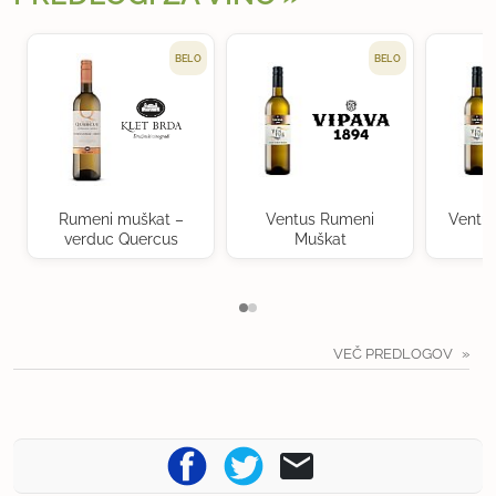
BELO
BELO
Rumeni muškat –
Ventus Rumeni
Ventu
verduc Quercus
Muškat
VEČ PREDLOGOV