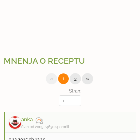
MNENJA O RECEPTU
«
»
1
2
Stran:
anka
član od 2005
4630 sporočil
9.12.2015 ob 13:10