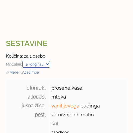
SESTAVINE
Količina: za 1 osebo
Množilnik:
📏
Mere
·
🌿
Začimbe
1 lonček 
prosene kaše
4 lončki 
mleka
jušna žlica 
vanilijevega
pudinga
pest 
zamrznjenih malin
sol
sladkor