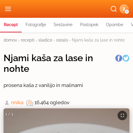
G
Recept
Fotografije
Sestavine
Postopek
Opombe
domov
›
recepti
›
sladice
›
ostalo
›
Njami kaša za lase in nohte
Njami kaša za lase in
nohte
prosena kaša z vanilijo in malinami
nnika
16.464 ogledov
1
/
3