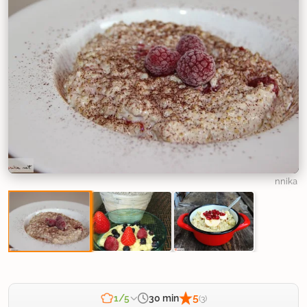
nnika
5
30 min
1/5
(3)