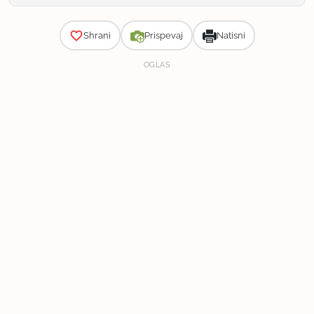
Zahtevnost
Shrani
Prispevaj
Natisni
OGLAS