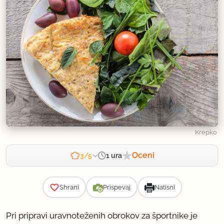
Krepko
Oceni
1 ura
3/5
Zahtevnost
Shrani
Prispevaj
Natisni
Pri pripravi uravnoteženih obrokov za športnike je