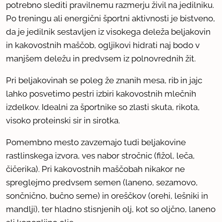
potrebno slediti pravilnemu razmerju živil na jedilniku.
Po treningu ali energični športni aktivnosti je bistveno,
da je jedilnik sestavljen iz visokega deleža beljakovin
in kakovostnih maščob, ogljikovi hidrati naj bodo v
manjšem deležu in predvsem iz polnovrednih žit.
Pri beljakovinah se poleg že znanih mesa, rib in jajc
lahko posvetimo pestri izbiri kakovostnih mlečnih
izdelkov. Idealni za športnike so zlasti skuta, rikota,
visoko proteinski sir in sirotka.
Pomembno mesto zavzemajo tudi beljakovine
rastlinskega izvora, ves nabor stročnic (fižol, leča,
čičerika). Pri kakovostnih maščobah nikakor ne
spreglejmo predvsem semen (laneno, sezamovo,
sončnično, bučno seme) in oreščkov (orehi, lešniki in
mandlji), ter hladno stisnjenih olj, kot so oljčno, laneno