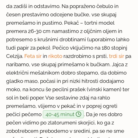
da zadiši in odstavimo. Na popraženo čebulo in
česen prestavimo odcejene bučke, vse skupaj
premešamo in pustimo. Pekač – tortni model
premera 26-30 cm namastimo z oljčnim oljem in
potresemo s krušnimi drobtinami (uporabimo lahko
tudi papir za peko). Pečico vključimo na 180 stopinj
Celzija.
Feta sir
in
rikoto
razdrobimo s prsti,
trdi sir
pa
naribamo, vse skupaj primešamo k bučkam. Jajca z
električni mešalnikom dobro stepamo, da dobimo
gladko maso, počasi in pri nizki hitrosti dodajamo
moko, na koncu še pecilni prašek (vinski kamen) ter
sol in beli poper. Vse sestavine zdaj na rahlo
premešamo, vlijemo v pekač in v poprej ogreti
pečici pečemo
40-45 minut
. Da je res dobro
pečen vidimo po zlatorumeni skorjici, ko ga z
zobotrebcem prebodemo v sredini, pa se ne sme