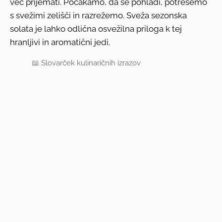
več prijemati. Počakamo, da se pohladi, potresemo
s svežimi zelišči in razrežemo. Sveža sezonska
solata je lahko odlična osvežilna priloga k tej
hranljivi in aromatični jedi.
📖
Slovarček kulinaričnih izrazov