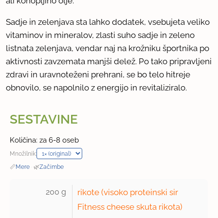
ali konopljino olje.
Sadje in zelenjava sta lahko dodatek, vsebujeta veliko
vitaminov in mineralov, zlasti suho sadje in zeleno
listnata zelenjava, vendar naj na krožniku športnika po
aktivnosti zavzemata manjši delež. Po tako pripravljeni
zdravi in uravnoteženi prehrani, se bo telo hitreje
obnovilo, se napolnilo z energijo in revitaliziralo.
SESTAVINE
Količina: za 6-8 oseb
Množilnik:
📏
Mere
·
🌿
Začimbe
200 g 
rikote (visoko proteinski sir
Fitness cheese skuta rikota)