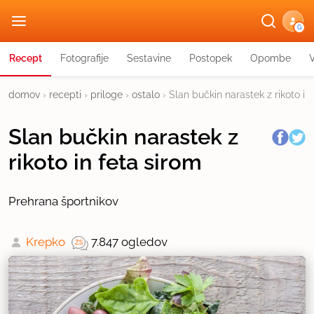
G
Recept
Fotografije
Sestavine
Postopek
Opombe
domov
›
recepti
›
priloge
›
ostalo
›
Slan bučkin narastek z rikoto in
Slan bučkin narastek z
rikoto in feta sirom
Prehrana športnikov
Krepko
7.847 ogledov