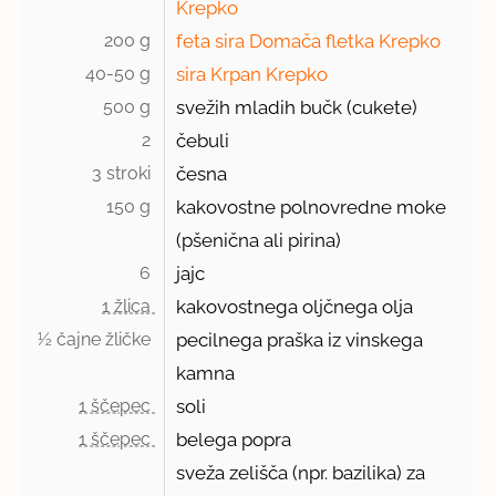
Krepko
200 g 
feta sira Domača fletka Krepko
40-50 g 
sira Krpan Krepko
500 g 
svežih mladih bučk (cukete)
2 
čebuli
3 stroki 
česna
150 g 
kakovostne polnovredne moke
(pšenična ali pirina)
6 
jajc
1 žlica 
kakovostnega oljčnega olja
½ čajne žličke 
pecilnega praška iz vinskega
kamna
1 ščepec 
soli
1 ščepec 
belega popra
sveža zelišča (npr. bazilika) za