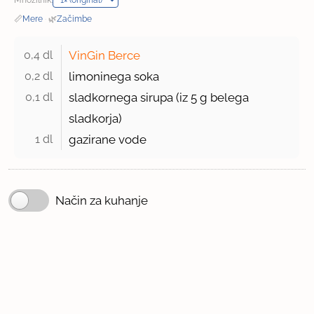
📏
Mere
·
🌿
Začimbe
0,4 dl 
VinGin Berce
0,2 dl 
limoninega soka
0,1 dl 
sladkornega sirupa (iz
5 g
belega
sladkorja)
1 dl 
gazirane vode
Način za kuhanje