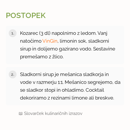
POSTOPEK
Kozarec (3 dl) napolnimo z ledom. Vanj
natočimo
VinGin
, limonin sok, sladkorni
sirup in dolijemo gazirano vodo. Sestavine
premešamo z žlico.
Sladkorni sirup je mešanica sladkorja in
vode v razmerju 1:1. Mešanico segrejemo, da
se sladkor stopi in ohladimo. Cocktail
dekoriramo z rezinami limone ali breskve.
📖
Slovarček kulinaričnih izrazov