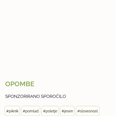
OPOMBE
SPONZORIRANO SPOROČILO
#piknik
#pomlad
#poletje
#jesen
#slovesnost