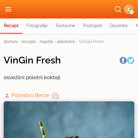
G
Recept
Fotografije
Sestavine
Postopek
Opombe
domov
›
recepti
›
napitki
›
alkoholni
›
VinGin Fresh
VinGin Fresh
osvežilni poletni koktejl
Posestvo Berce