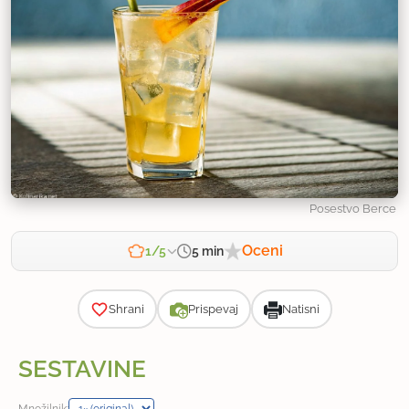
Posestvo Berce
Oceni
5 min
1/5
Zahtevnost
Shrani
Prispevaj
Natisni
SESTAVINE
Množilnik: