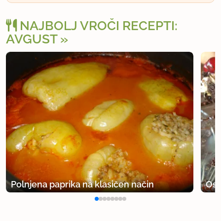
NAJBOLJ VROČI RECEPTI:
AVGUST
Polnjena paprika na klasičen način
Osv