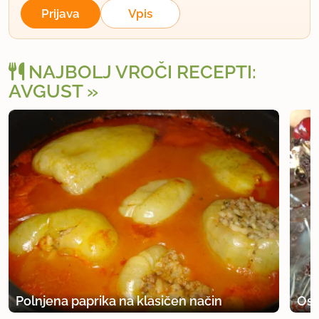
Prijava
Vpis
NAJBOLJ VROČI RECEPTI:
AVGUST
Polnjena paprika na klasičen način
Osv