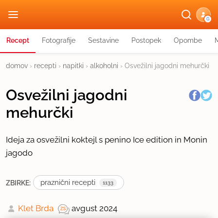
G
Recept
Fotografije
Sestavine
Postopek
Opombe
domov
›
recepti
›
napitki
›
alkoholni
›
Osvežilni jagodni mehurčki
Osvežilni jagodni
mehurčki
Ideja za osvežilni koktejl s penino Ice edition in Monin
jagodo
praznični recepti
ZBIRKE:
1133
Klet Brda
avgust 2024