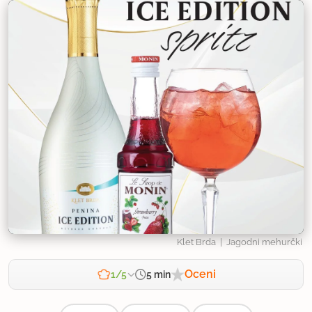
Klet Brda
| Jagodni mehurčki
Oceni
5 min
1/5
Zahtevnost