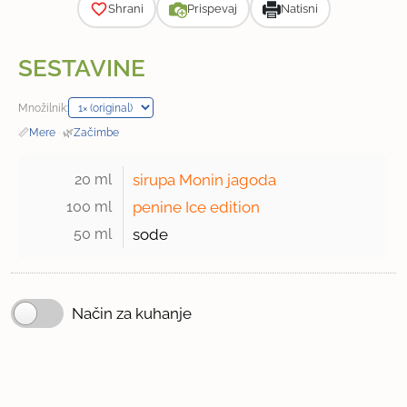
Shrani
Prispevaj
Natisni
SESTAVINE
Množilnik:
📏
Mere
·
🌿
Začimbe
20 ml 
sirupa Monin jagoda
100 ml 
penine Ice edition
50 ml 
sode
Način za kuhanje