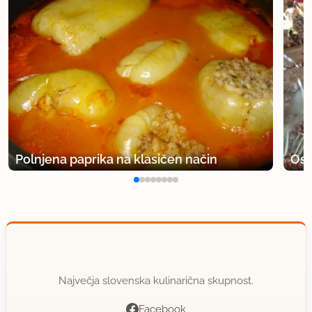
Polnjena paprika na klasičen način
Osv
Največja slovenska kulinarična skupnost.
Facebook