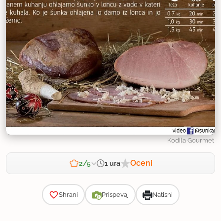
Kodila Gourmet
Oceni
1 ura
2/5
Zahtevnost
Shrani
Prispevaj
Natisni