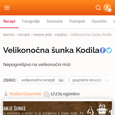
G
Recept
Fotografije
Sestavine
Postopek
Opombe
domov
›
recepti
›
mesne jedi
›
svinjina
›
Velikonočna šunka Kodila
Velikonočna šunka Kodila
Nepogrešljivo na velikonočni mizi
velikonočni recepti
praznični recepti
ZBIRKE:
331
1133
Kodila Gourmet
17.274 ogledov