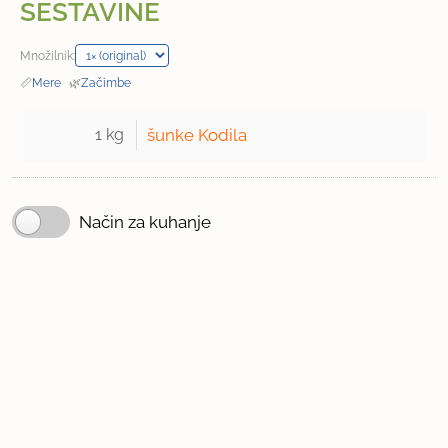
SESTAVINE
Množilnik:
📏
Mere
·
🌿
Začimbe
1 kg 
šunke Kodila
Način za kuhanje