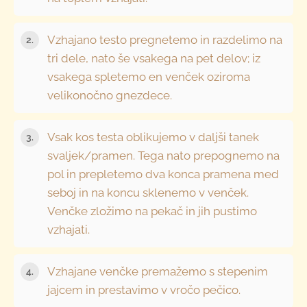
Vzhajano testo pregnetemo in razdelimo na
tri dele, nato še vsakega na pet delov; iz
vsakega spletemo en venček oziroma
velikonočno gnezdece.
Vsak kos testa oblikujemo v daljši tanek
svaljek/pramen. Tega nato prepognemo na
pol in prepletemo dva konca pramena med
seboj in na koncu sklenemo v venček.
Venčke zložimo na pekač in jih pustimo
vzhajati.
Vzhajane venčke premažemo s stepenim
jajcem in prestavimo v vročo pečico.