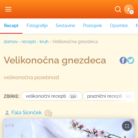
G
Recept
Fotografije
Sestavine
Postopek
Opombe
domov
›
recepti
›
kruh
›
Velikonočna gnezdeca
Velikonočna gnezdeca
velikonočna posebnost
velikonočni recepti
praznični recepti
ZBIRKE:
331
1133
Fala Slonček
1
/
2