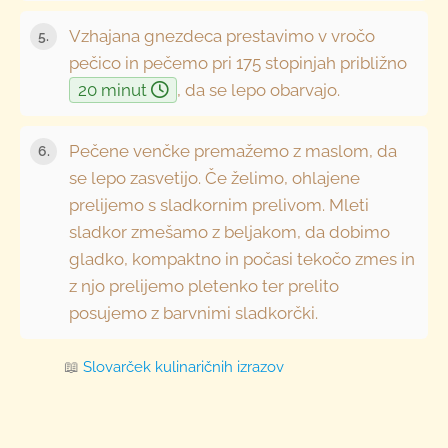
Vzhajana gnezdeca prestavimo v vročo
pečico in pečemo pri 175 stopinjah približno
20 minut
, da se lepo obarvajo.
Pečene venčke premažemo z maslom, da
se lepo zasvetijo. Če želimo, ohlajene
prelijemo s sladkornim prelivom. Mleti
sladkor zmešamo z beljakom, da dobimo
gladko, kompaktno in počasi tekočo zmes in
z njo prelijemo pletenko ter prelito
posujemo z barvnimi sladkorčki.
📖
Slovarček kulinaričnih izrazov