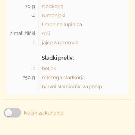
70 g 
sladkorja
4 
rumenjaki
limonina lupinica
2 mali žlički 
soli
1 
jajce za premaz
Sladki preliv:
1 
beljak
250 g 
mletega sladkorja
barvni sladkorčki za posip
Način za kuhanje