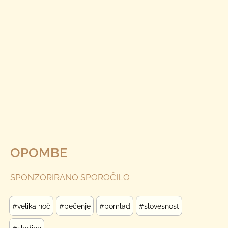
OPOMBE
SPONZORIRANO SPOROČILO
#velika noč
#pečenje
#pomlad
#slovesnost