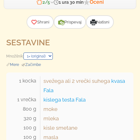
Oceni
1 ura 30 min
2/5
Zahtevnost
Shrani
Prispevaj
Natisni
SESTAVINE
Množilnik:
📏
Mere
·
🌿
Začimbe
1 kocka 
svežega ali
2 vrečki
suhega
kvasa
Fala
1 vrečka 
kislega testa Fala
800 g 
moke
320 g 
mleka
100 g 
kisle smetane
100 g 
masla