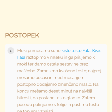
POSTOPEK
Moki primešamo suho
kislo testo Fala
.
Kvas
Fala
raztopimo v mleku in ga prilijemo k
moki ter damo ostale sestavine brez
maščobe. Zamesimo kvašeno testo; najprej
mešamo počasi in med mešanjem
postopno dodajamo zmehčano maslo. Na
koncu mešamo deset minut na najvišji
hitrosti, da postane testo gladko. Zatem
posodo pokrijemo s folijo in pustimo testo
na toplem vzhajati.