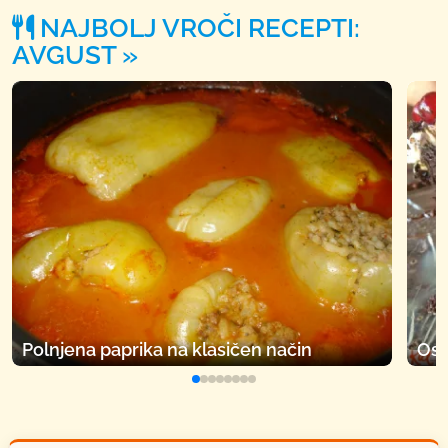
NAJBOLJ VROČI RECEPTI:
AVGUST
Polnjena paprika na klasičen način
Osv