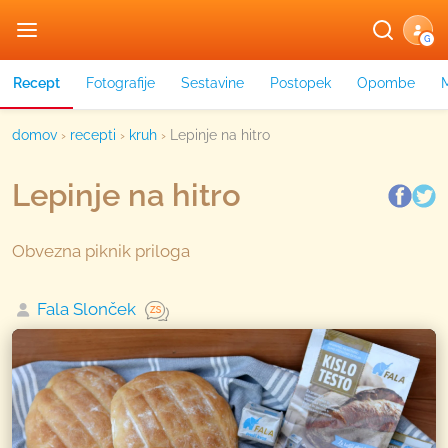
G
Recept
Fotografije
Sestavine
Postopek
Opombe
domov
›
recepti
›
kruh
›
Lepinje na hitro
Lepinje na hitro
Obvezna piknik priloga
Fala Slonček