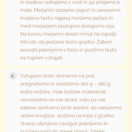
in sladkor raztopimo v vodi in ga prilijemo k
moki. Mešanici dodamo jogurt in zamesimo
kvašeno testo; najprej mešamo počasi in
med mešanjem postopno dodajamo olje.
Na koncu mešamo deset minut na najvišji
hitrosti, da postane testo gladko. Zatem
posodo pokrijemo s folijo in pustimo testo
na toplem vzhajati.
Vzhajano testo stresemo na pult,
pregnetemo in razdelimo 160 g – 180 g
težke koščke. Vsak košček malenkost
razvlečemo na vse strani, nato pa vse
robove zavihamo proti sredini, da nakažemo
obliko kroglice, zložimo na krpo z gladko
stranjo obrnjeno navzgor, pokrijemo in
pustimo počivati deset minut. Zatem