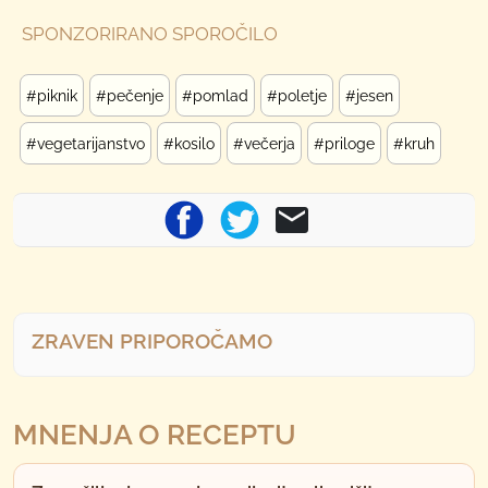
SPONZORIRANO SPOROČILO
#piknik
#pečenje
#pomlad
#poletje
#jesen
#vegetarijanstvo
#kosilo
#večerja
#priloge
#kruh
ZRAVEN PRIPOROČAMO
MNENJA O RECEPTU