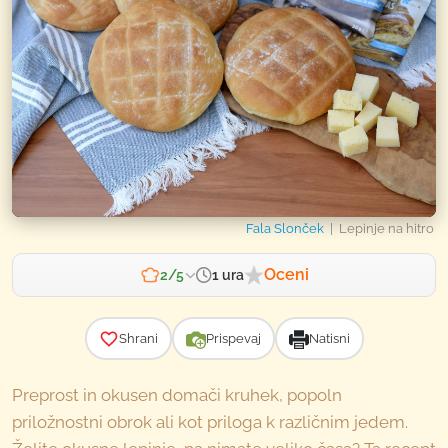
Fala Slonček
| Lepinje na hitro
Oceni
1 ura
2/5
Zahtevnost
Shrani
Prispevaj
Natisni
Preprost in okusen domači kruhek, popoln
priložnostni obrok ali kot priloga k različnim jedem.