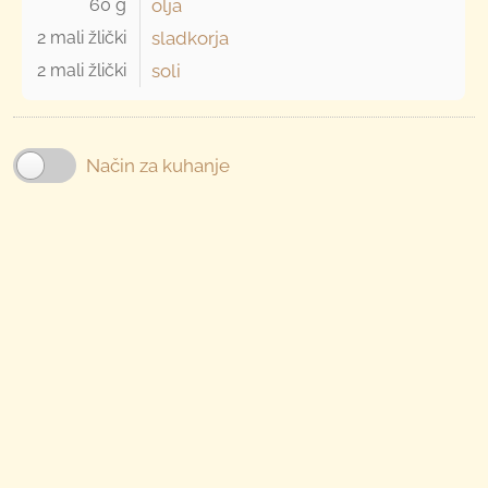
60 g 
olja
2 mali žlički 
sladkorja
2 mali žlički 
soli
Način za kuhanje