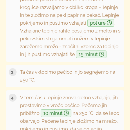
kroglice razvaljamo v obliko kroga – lepinje
in te zložimo na peki papir na pekač. Lepinje
pokrijemo in pustimo vzhajati
pol ure
.
Vzhajane lepinje rahlo posujemo z moko in s
pekovskim strgalom ali nožem v lepinje
zarežemo mrežo - značilni vzorec za lepinje
in jih pustimo vzhajati še
15 minut
.
Ta čas vklopimo pečico in jo segrejemo na
250 °C.
V tem času lepinje znova delno vzhajajo, jih
prestavimo v vročo pečico. Pečemo jih
približno
10 minut
na 250 °C, da se lepo
obarvajo. Pečene lepinje zložimo na mrežo,
pokrijemo in pustimo, da se ohladijo.