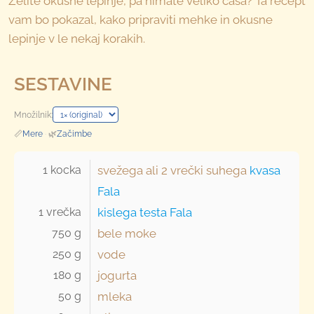
Želite okusne lepinje, pa nimate veliko časa? Ta recept
vam bo pokazal, kako pripraviti mehke in okusne
lepinje v le nekaj korakih.
SESTAVINE
Množilnik:
📏
Mere
·
🌿
Začimbe
1 kocka 
svežega ali
2 vrečki
suhega
kvasa
Fala
1 vrečka 
kislega testa Fala
750 g 
bele moke
250 g 
vode
180 g 
jogurta
50 g 
mleka