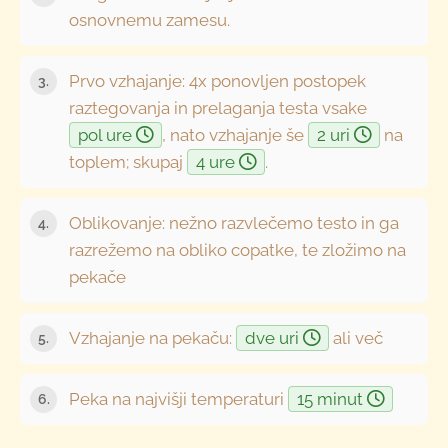
osnovnemu zamesu.
Prvo vzhajanje: 4x ponovljen postopek
raztegovanja in prelaganja testa vsake
pol ure
, nato vzhajanje še
2 uri
na
toplem; skupaj
4 ure
.
Oblikovanje: nežno razvlečemo testo in ga
razrežemo na obliko copatke, te zložimo na
pekače
Vzhajanje na pekaču:
dve uri
ali več
Peka na najvišji temperaturi
15 minut