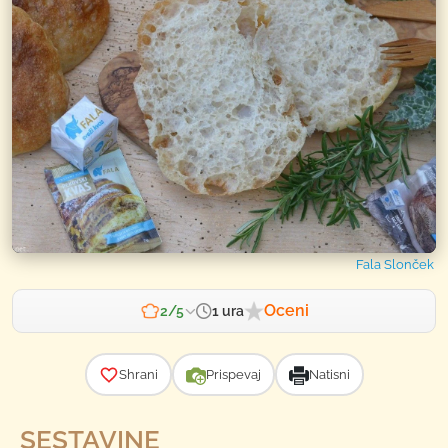
Fala Slonček
Oceni
1 ura
2/5
Zahtevnost
Shrani
Prispevaj
Natisni
SESTAVINE