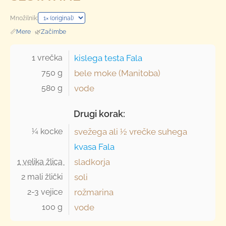
Množilnik:
📏
Mere
·
🌿
Začimbe
1 vrečka 
kislega testa Fala
750 g 
bele moke (Manitoba)
580 g 
vode
Drugi korak:
¼ kocke 
svežega ali ½ vrečke suhega
kvasa Fala
1 velika žlica 
sladkorja
2 mali žlički 
soli
2-3 vejice 
rožmarina
100 g 
vode