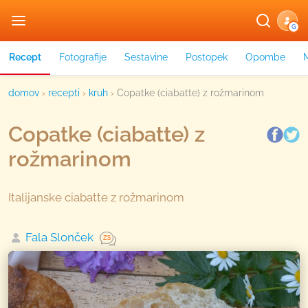
G
Recept
Fotografije
Sestavine
Postopek
Opombe
domov
›
recepti
›
kruh
›
Copatke (ciabatte) z rožmarinom
Copatke (ciabatte) z
rožmarinom
Italijanske ciabatte z rožmarinom
Fala Slonček