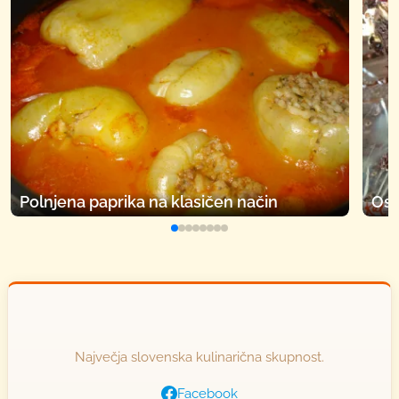
Polnjena paprika na klasičen način
Osv
Največja slovenska kulinarična skupnost.
Facebook