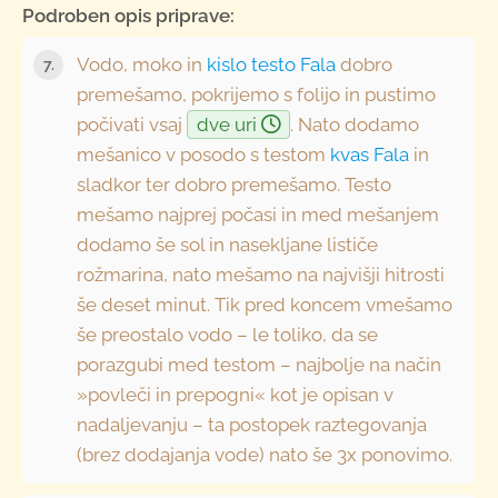
Podroben opis priprave:
Vodo, moko in
kislo testo Fala
dobro
premešamo, pokrijemo s folijo in pustimo
počivati vsaj
dve uri
. Nato dodamo
mešanico v posodo s testom
kvas Fala
in
sladkor ter dobro premešamo. Testo
mešamo najprej počasi in med mešanjem
dodamo še sol in nasekljane lističe
rožmarina, nato mešamo na najvišji hitrosti
še deset minut. Tik pred koncem vmešamo
še preostalo vodo – le toliko, da se
porazgubi med testom – najbolje na način
»povleči in prepogni« kot je opisan v
nadaljevanju – ta postopek raztegovanja
(brez dodajanja vode) nato še 3x ponovimo.