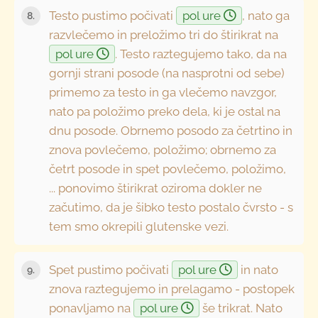
Testo pustimo počivati
pol ure
, nato ga
razvlečemo in preložimo tri do štirikrat na
pol ure
. Testo raztegujemo tako, da na
gornji strani posode (na nasprotni od sebe)
primemo za testo in ga vlečemo navzgor,
nato pa položimo preko dela, ki je ostal na
dnu posode. Obrnemo posodo za četrtino in
znova povlečemo, položimo; obrnemo za
četrt posode in spet povlečemo, položimo,
... ponovimo štirikrat oziroma dokler ne
začutimo, da je šibko testo postalo čvrsto - s
tem smo okrepili glutenske vezi.
Spet pustimo počivati
pol ure
in nato
znova raztegujemo in prelagamo - postopek
ponavljamo na
pol ure
še trikrat. Nato