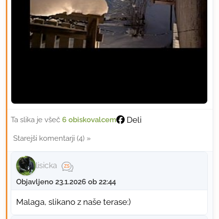
Deli
Ta slika je všeč
6 obiskovalcem
Starejši komentarji (4) »
lisicka
Objavljeno 23.1.2026 ob 22:44
Malaga, slikano z naše terase:)