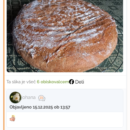
Deli
Ta slika je všeč
6 obiskovalcem
johana
Objavljeno 15.12.2025 ob 13:57