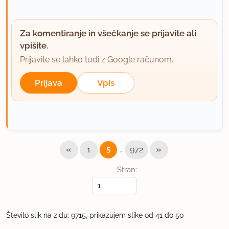
Za komentiranje in všečkanje se prijavite ali
vpišite.
Prijavite se lahko tudi z Google računom.
Prijava
Vpis
«
…
»
1
5
972
Stran:
Število slik na zidu: 9715, prikazujem slike od 41 do 50