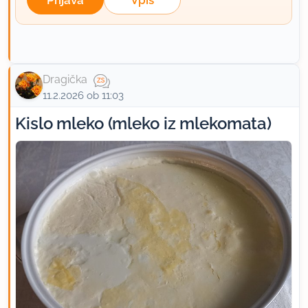
Prijava
Vpis
Dragička
11.2.2026 ob 11:03
Kislo mleko (mleko iz mlekomata)