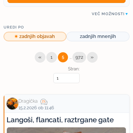
VEČ MOŽNOSTI
UREDI PO
zadnjih objavah
zadnjih mnenjih
«
…
»
1
5
972
Stran:
Dragička
15.2.2026 ob 11:46
Langoši, flancati, raztrgane gate