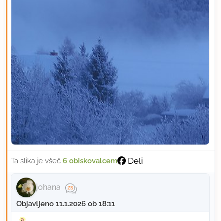
Deli
Ta slika je všeč
6 obiskovalcem
johana
Objavljeno 11.1.2026 ob 18:11