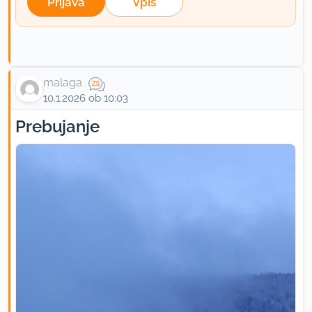
Prijava
Vpis
malaga
10.1.2026 ob 10:03
Prebujanje