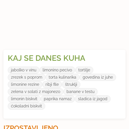
KAJ SE DANES KUHA
jabolko v vinu
limonino pecivo
tortilje
zrezek s poprom
torta kulinarika
govedina iz juhe
limonine rezine
ribji file
štruklji
zelena v solati z majonezo
banane v testu
limonin biskvit
paprika namaz
sladica iz jagod
ćokoladni biskvit
IZPOSTAVLJENO