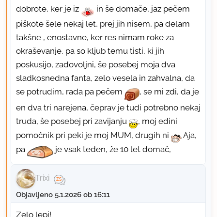
dobrote, ker je iz
in še domače, jaz pečem
piškote šele nekaj let, prej jih nisem, pa delam
takšne , enostavne, ker res nimam roke za
okraševanje, pa so kljub temu tisti, ki jih
poskusijo, zadovoljni, še posebej moja dva
sladkosnedna fanta, zelo vesela in zahvalna, da
se potrudim, rada pa pečem
, se mi zdi, da je
en dva tri narejena, čeprav je tudi potrebno nekaj
truda, še posebej pri zavijanju
, moj edini
pomočnik pri peki je moj MUM, drugih ni
Aja,
pa
je vsak teden, že 10 let domač,
Trixi
Objavljeno 5.1.2026 ob 16:11
Zelo lepi!