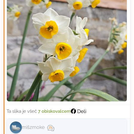
Deli
Ta slika je všeč
7 obiskovalcem
mišzmoke