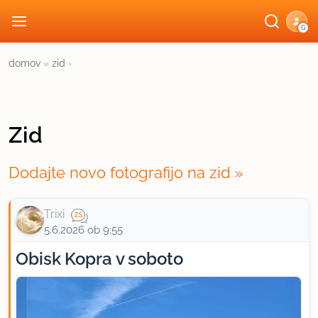
G
domov
»
zid
›
Zid
Dodajte novo fotografijo na zid
Trixi
5.6.2026 ob 9:55
Obisk Kopra v soboto