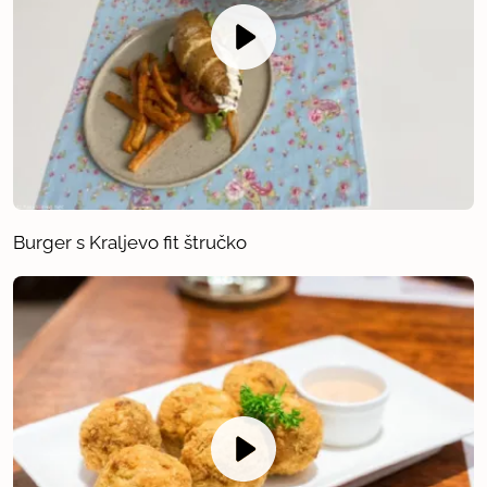
Burger s Kraljevo fit štručko