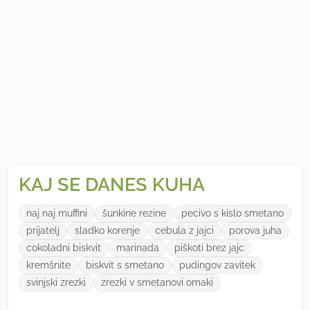
KAJ SE DANES KUHA
naj naj muffini
šunkine rezine
pecivo s kislo smetano
prijatelj
sladko korenje
cebula z jajci
porova juha
cokoladni biskvit
marinada
piškoti brez jajc
kremšnite
biskvit s smetano
pudingov zavitek
svinjski zrezki
zrezki v smetanovi omaki