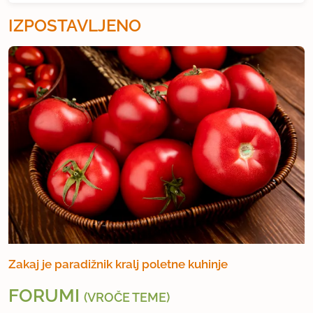
IZPOSTAVLJENO
Zakaj je paradižnik kralj poletne kuhinje
FORUMI
(VROČE TEME)