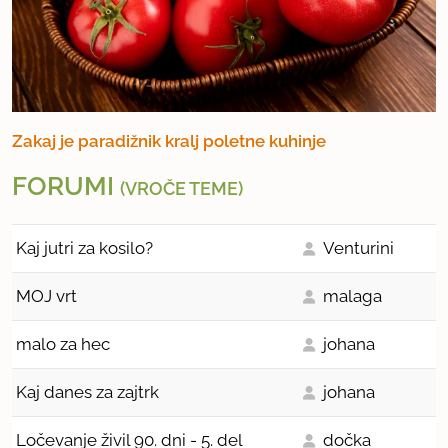
Zakaj je paradižnik kralj poletne kuhinje
FORUMI
(VROČE TEME)
Kaj jutri za kosilo?
Venturini
MOJ vrt
malaga
malo za hec
johana
Kaj danes za zajtrk
johana
Ločevanje živil 90. dni - 5. del
dočka