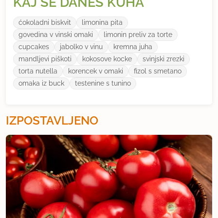
KAJ SE DANES KUHA
ćokoladni biskvit
limonina pita
govedina v vinski omaki
limonin preliv za torte
cupcakes
jabolko v vinu
kremna juha
mandljevi piškoti
kokosove kocke
svinjski zrezki
torta nutella
korencek v omaki
fizol s smetano
omaka iz buck
testenine s tunino
IZPOSTAVLJENO