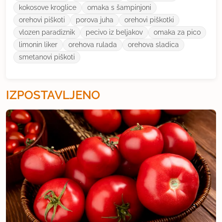
kokosove kroglice
omaka s šampinjoni
orehovi piškoti
porova juha
orehovi piškotki
vlozen paradiznik
pecivo iz beljakov
omaka za pico
limonin liker
orehova rulada
orehova sladica
smetanovi piškoti
IZPOSTAVLJENO