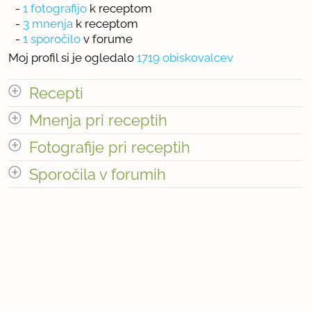
-
1 fotografijo
k receptom
-
3 mnenja
k receptom
-
1 sporočilo
v forume
Moj profil si je ogledalo
1719 obiskovalcev
Recepti
Mnenja pri receptih
Število receptov: 1
odpri vse
Fotografije pri receptih
Število mnenj pri receptih: 3
Sporočila v forumih
Število fotografij pri receptih: 1
odpri vse
Število sporočil v forumih: 1