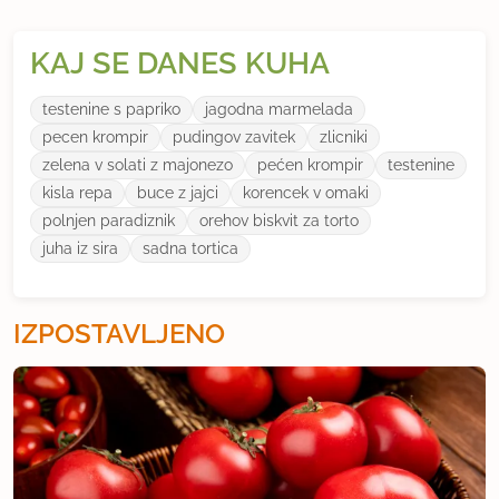
KAJ SE DANES KUHA
testenine s papriko
jagodna marmelada
pecen krompir
pudingov zavitek
zlicniki
zelena v solati z majonezo
pećen krompir
testenine
kisla repa
buce z jajci
korencek v omaki
polnjen paradiznik
orehov biskvit za torto
juha iz sira
sadna tortica
IZPOSTAVLJENO