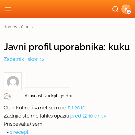
G
domov
›
člani
›
Javni profil
uporabnika:
kuku
Začetnik
| skor: 12
Aktivnosti zadnjih 30 dni
Član Kulinarika.net sem od
5.1.2010
Zadnjič ste me lahko opazili
pred 1240 dnevi
Prispeval(a) sem
-
1 recept