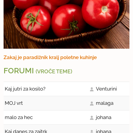
Zakaj je paradižnik kralj poletne kuhinje
FORUMI
(VROČE TEME)
Kaj jutri za kosilo?
Venturini
MOJ vrt
malaga
malo za hec
johana
Kaj danes za zajtrk
johana