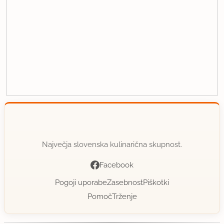
Največja slovenska kulinarična skupnost.
Facebook
Pogoji uporabe
Zasebnost
Piškotki
Pomoč
Trženje