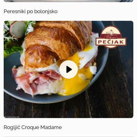
Peresniki po bolonjsko
Rogljič Croque Madame