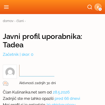
G
domov
›
člani
›
Javni profil
uporabnika:
Tadea
Začetnik
| skor: 0
Aktivnosti zadnjih 30 dni
Član Kulinarika.net sem od
28.5.2026
Zadnjič ste me lahko opazili
pred 66 dnevi
Moj profil si je ogledalo
39 obiskovalcev