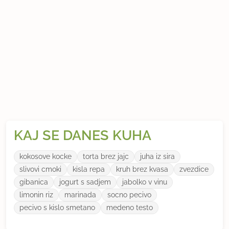
KAJ SE DANES KUHA
kokosove kocke
torta brez jajc
juha iz sira
slivovi cmoki
kisla repa
kruh brez kvasa
zvezdice
gibanica
jogurt s sadjem
jabolko v vinu
limonin riz
marinada
socno pecivo
pecivo s kislo smetano
medeno testo