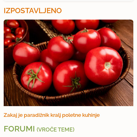
IZPOSTAVLJENO
Zakaj je paradižnik kralj poletne kuhinje
FORUMI
(VROČE TEME)