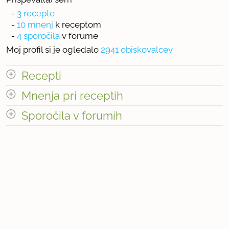
-
3 recepte
-
10 mnenj
k receptom
-
4 sporočila
v forume
Moj profil si je ogledalo
2941 obiskovalcev
Recepti
Mnenja pri receptih
Število receptov: 3
odpri vse
Sporočila v forumih
Število mnenj pri receptih: 10
odpri vse
Število sporočil v forumih: 4