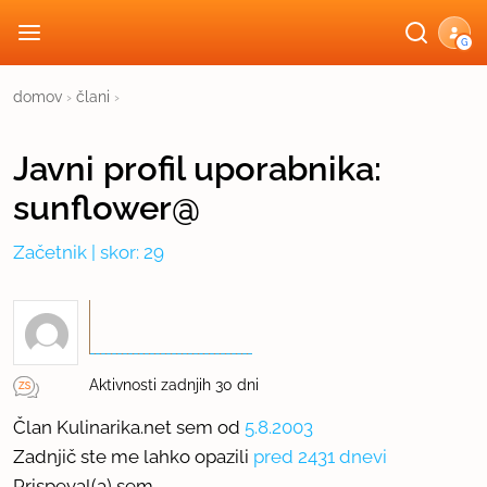
G
domov
›
člani
›
Javni profil
uporabnika:
sunflower@
Začetnik
| skor: 29
Aktivnosti zadnjih 30 dni
Član Kulinarika.net sem od
5.8.2003
Zadnjič ste me lahko opazili
pred 2431 dnevi
Prispeval(a) sem