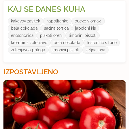
KAJ SE DANES KUHA
kakavov zavitek
napolitanke
bucke v omaki
bela ćokolada
sadna tortica
jabolcni kis
enoloncnica
piškoti orehi
limonini piškoti
krompir z zelenjavo
bela cokolada
testenine s tuno
zelenjavna priloga
limonini piskoti
zeljna juha
IZPOSTAVLJENO