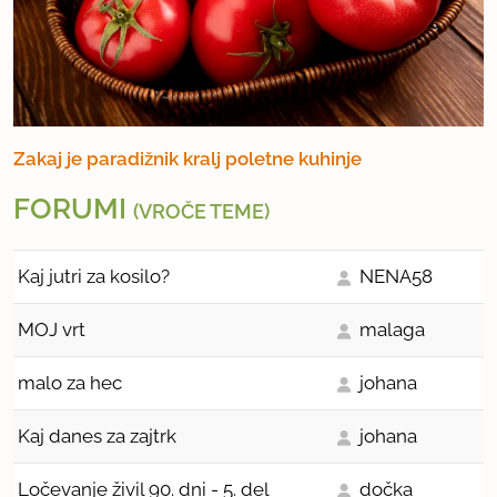
Zakaj je paradižnik kralj poletne kuhinje
FORUMI
(VROČE TEME)
Kaj jutri za kosilo?
NENA58
MOJ vrt
malaga
malo za hec
johana
Kaj danes za zajtrk
johana
Ločevanje živil 90. dni - 5. del
dočka