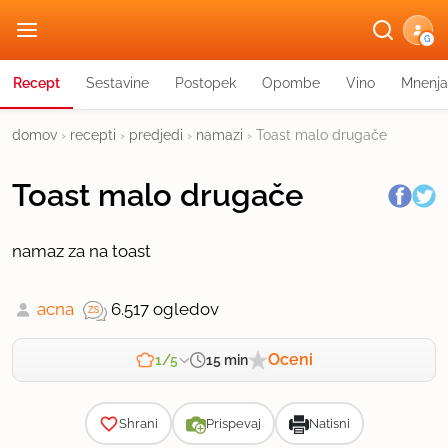
G
Recept
Sestavine
Postopek
Opombe
Vino
Mnenja
domov
›
recepti
›
predjedi
›
namazi
›
Toast malo drugače
Toast malo drugače
namaz za na toast
acna
6.517 ogledov
Oceni
15 min
1/5
Zahtevnost
Shrani
Prispevaj
Natisni