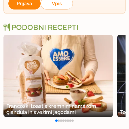
Prijava
Vpis
PODOBNI RECEPTI
Francoski toast s kremnim namazom
gianduia in svežimi jagodami
Toa