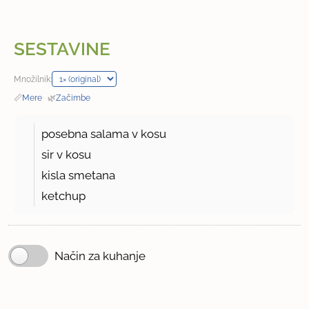
SESTAVINE
Množilnik:
📏
Mere
·
🌿
Začimbe
posebna salama v kosu
sir v kosu
kisla smetana
ketchup
Način za kuhanje