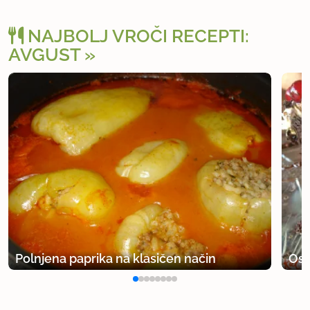
NAJBOLJ VROČI RECEPTI:
AVGUST
Polnjena paprika na klasičen način
Osv