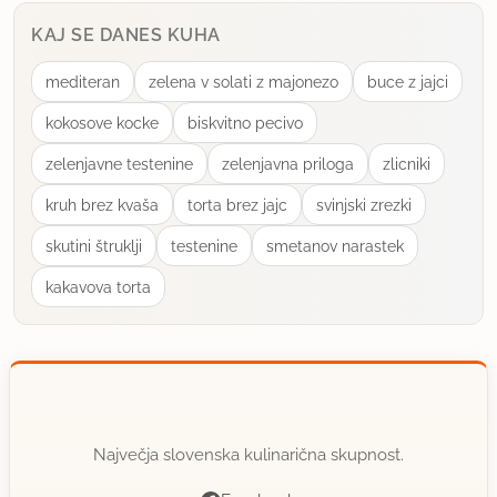
KAJ SE DANES KUHA
mediteran
zelena v solati z majonezo
buce z jajci
kokosove kocke
biskvitno pecivo
zelenjavne testenine
zelenjavna priloga
zlicniki
kruh brez kvaša
torta brez jajc
svinjski zrezki
skutini štruklji
testenine
smetanov narastek
kakavova torta
Največja slovenska kulinarična skupnost.