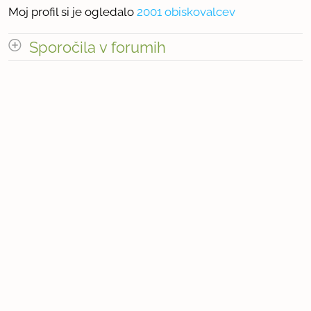
Moj profil si je ogledalo
2001 obiskovalcev
Sporočila v forumih
odpri vse
« prejšnja
1
4
naslednja Â»
Število sporočil v forumih: 33