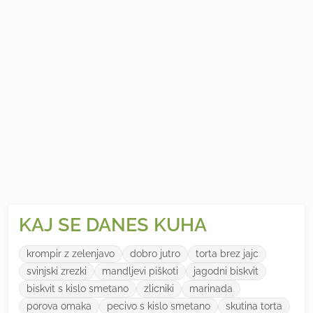
KAJ SE DANES KUHA
krompir z zelenjavo
dobro jutro
torta brez jajc
svinjski zrezki
mandljevi piškoti
jagodni biskvit
biskvit s kislo smetano
zlicniki
marinada
porova omaka
pecivo s kislo smetano
skutina torta