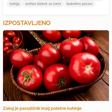
tortilja
orehov biskvit za torto
biskvitno pecivo
IZPOSTAVLJENO
Zakaj je paradižnik kralj poletne kuhinje