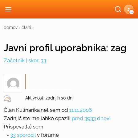
G
domov
›
člani
›
Javni profil
uporabnika:
zag
Začetnik
| skor: 33
Aktivnosti zadnjih 30 dni
Član Kulinarika.net sem od
11.11.2006
Zadnjič ste me lahko opazili
pred 3933 dnevi
Prispeval(a) sem
-
33 sporočil
v forume