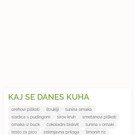
KAJ SE DANES KUHA
orehovi piškoti
štruklji
tunina omaka
sladica s pudingom
sirov kruh
smetanovi piškoti
omaka iz buck
ćokoladni biskvit
tunina v omaki
testo za pico
zelenjavna priloga
limonin riz