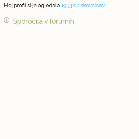
Moj profil si je ogledalo
1953 obiskovalcev
Sporočila v forumih
odpri vse
« prejšnja
1
2
naslednja Â»
Število sporočil v forumih: 19