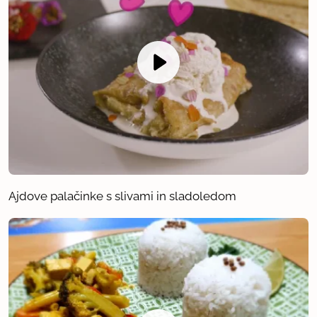
Ajdove palačinke s slivami in sladoledom