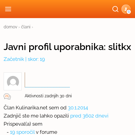
G
domov
›
člani
›
Javni profil
uporabnika:
slitkx
Začetnik
| skor: 19
Aktivnosti zadnjih 30 dni
Član Kulinarika.net sem od
30.1.2014
Zadnjič ste me lahko opazili
pred 3602 dnevi
Prispeval(a) sem
-
19 sporočil
v forume