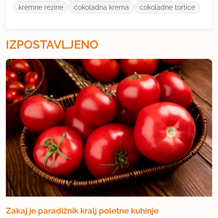
kremne rezine
ćokoladna krema
cokoladne tortice
IZPOSTAVLJENO
Zakaj je paradižnik kralj poletne kuhinje