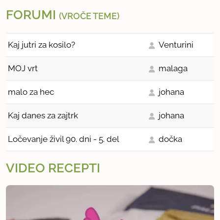
FORUMI
(VROČE TEME)
Kaj jutri za kosilo?
Venturini
MOJ vrt
malaga
malo za hec
johana
Kaj danes za zajtrk
johana
Ločevanje živil 90. dni - 5. del
dočka
VIDEO RECEPTI