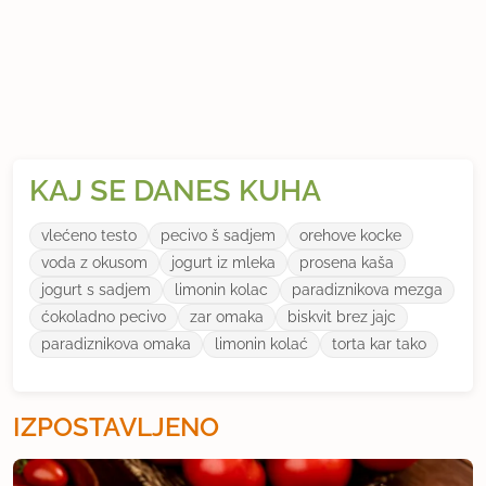
KAJ SE DANES KUHA
vlećeno testo
pecivo š sadjem
orehove kocke
voda z okusom
jogurt iz mleka
prosena kaša
jogurt s sadjem
limonin kolac
paradiznikova mezga
ćokoladno pecivo
zar omaka
biskvit brez jajc
paradiznikova omaka
limonin kolać
torta kar tako
IZPOSTAVLJENO