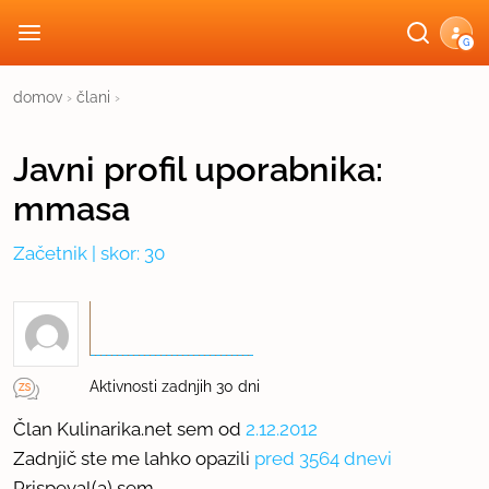
G
domov
›
člani
›
Javni profil
uporabnika:
mmasa
Začetnik
| skor: 30
Aktivnosti zadnjih 30 dni
Član Kulinarika.net sem od
2.12.2012
Zadnjič ste me lahko opazili
pred 3564 dnevi
Prispeval(a) sem