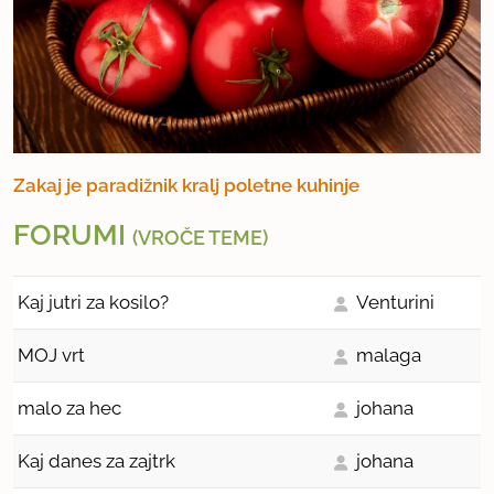
Zakaj je paradižnik kralj poletne kuhinje
FORUMI
(VROČE TEME)
Kaj jutri za kosilo?
Venturini
MOJ vrt
malaga
malo za hec
johana
Kaj danes za zajtrk
johana