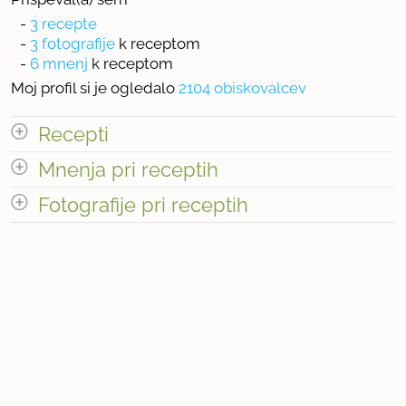
-
3 recepte
-
3 fotografije
k receptom
-
6 mnenj
k receptom
Moj profil si je ogledalo
2104 obiskovalcev
Recepti
Mnenja pri receptih
Število receptov: 3
odpri vse
Fotografije pri receptih
Število mnenj pri receptih: 6
Število fotografij pri receptih: 3