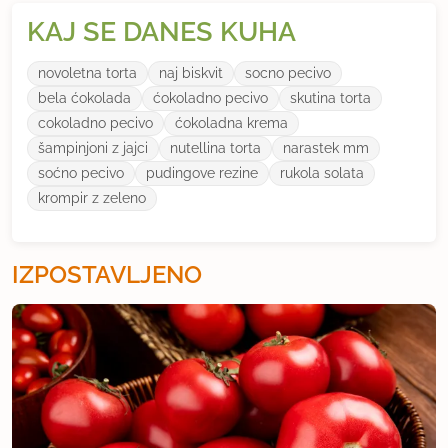
KAJ SE DANES KUHA
novoletna torta
naj biskvit
socno pecivo
bela ćokolada
ćokoladno pecivo
skutina torta
cokoladno pecivo
ćokoladna krema
šampinjoni z jajci
nutellina torta
narastek mm
soćno pecivo
pudingove rezine
rukola solata
krompir z zeleno
IZPOSTAVLJENO