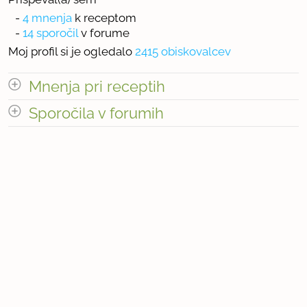
-
4 mnenja
k receptom
-
14 sporočil
v forume
Moj profil si je ogledalo
2415 obiskovalcev
Mnenja pri receptih
odpri vse
Sporočila v forumih
Število mnenj pri receptih: 4
odpri vse
« prejšnja
1
2
naslednja Â»
Število sporočil v forumih: 14