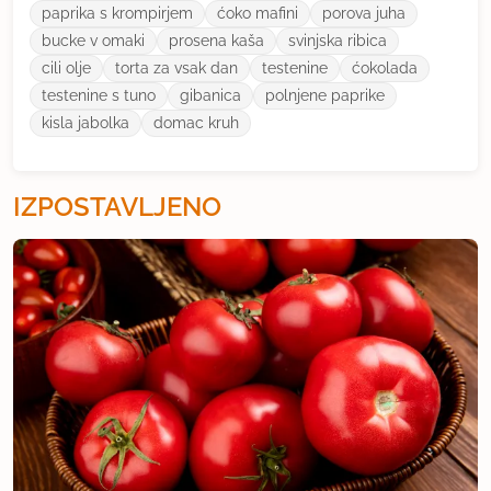
paprika s krompirjem
ćoko mafini
porova juha
bucke v omaki
prosena kaša
svinjska ribica
cili olje
torta za vsak dan
testenine
ćokolada
testenine s tuno
gibanica
polnjene paprike
kisla jabolka
domac kruh
IZPOSTAVLJENO