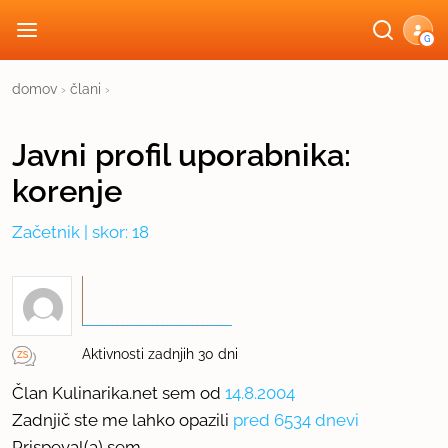
G
domov
›
člani
›
Javni profil
uporabnika:
korenje
Začetnik
| skor: 18
Aktivnosti zadnjih 30 dni
Član Kulinarika.net sem od
14.8.2004
Zadnjič ste me lahko opazili
pred 6534 dnevi
Prispeval(a) sem