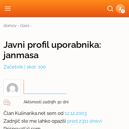
G
domov
›
člani
›
Javni profil
uporabnika:
janmasa
Začetnik
| skor: 100
Aktivnosti zadnjih 30 dni
Član Kulinarika.net sem od
12.12.2003
Zadnjič ste me lahko opazili
pred 2311 dnevi
Prispeval(a) sem