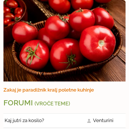
Zakaj je paradižnik kralj poletne kuhinje
FORUMI
(VROČE TEME)
Kaj jutri za kosilo?
Venturini