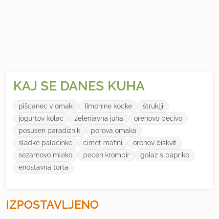
KAJ SE DANES KUHA
pišcanec v omaki
limonine kocke
štruklji
jogurtov kolac
zelenjavna juha
orehovo pecivo
posusen paradiznik
porova omaka
sladke palacinke
cimet mafini
orehov biskvit
sezamovo mleko
pecen krompir
golaz s papriko
enostavna torta
IZPOSTAVLJENO