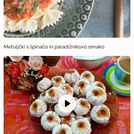
Metuljčki s špinačo in paradižnikovo omako