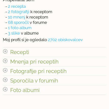
-
2 recepta
-
2 fotografiji
k receptom
-
10 mnenj
k receptom
-
68 sporočil
v forume
-
1 foto album
-
3 slike
v albume
Moj profil si je ogledalo
2702 obiskovalcev
Recepti
Mnenja pri receptih
Število receptov: 2
odpri vse
Fotografije pri receptih
Število mnenj pri receptih: 10
Sporočila v forumih
Število fotografij pri receptih: 2
odpri vse
Foto albumi
« prejšnja
1
7
naslednja Â»
Število foto albumov: 1