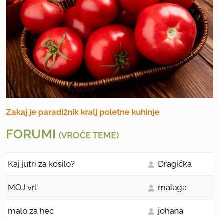
Zakaj je paradižnik kralj poletne kuhinje
FORUMI
(VROČE TEME)
Kaj jutri za kosilo?
Dragička
MOJ vrt
malaga
malo za hec
johana