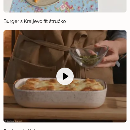
Burger s Kraljevo fit štručko