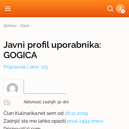
G
domov
›
člani
›
Javni profil
uporabnika:
GOGICA
Pripravnik
| skor: 125
Aktivnosti zadnjih 30 dni
Član Kulinarika.net sem od
26.12.2009
Zadnjič ste me lahko opazili
pred 2494 dnevi
Prispeval(a) sem