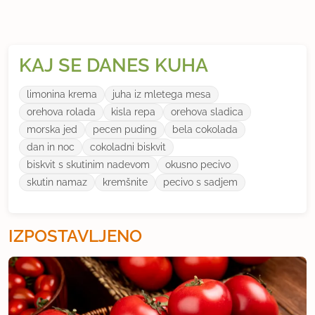
KAJ SE DANES KUHA
limonina krema
juha iz mletega mesa
orehova rolada
kisla repa
orehova sladica
morska jed
pecen puding
bela cokolada
dan in noc
cokoladni biskvit
biskvit s skutinim nadevom
okusno pecivo
skutin namaz
kremšnite
pecivo s sadjem
IZPOSTAVLJENO