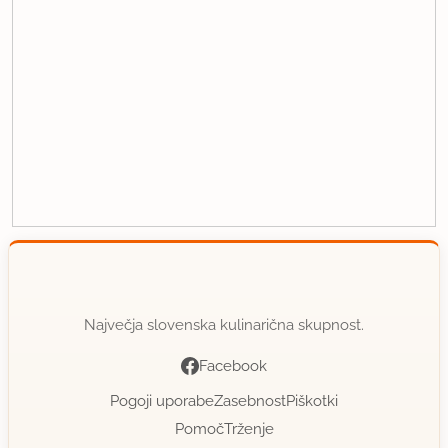
Največja slovenska kulinarična skupnost.
Facebook
Pogoji uporabe
Zasebnost
Piškotki
Pomoč
Trženje