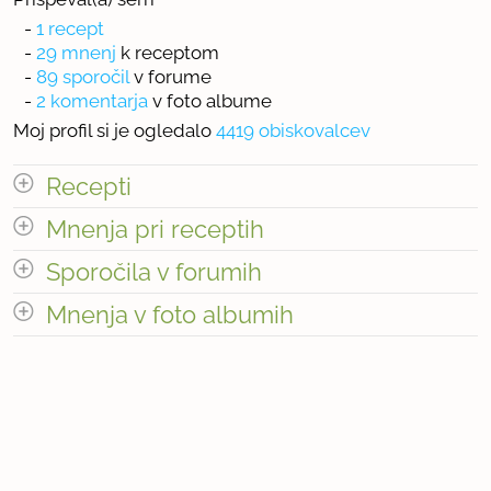
-
1 recept
-
29 mnenj
k receptom
-
89 sporočil
v forume
-
2 komentarja
v foto albume
Moj profil si je ogledalo
4419 obiskovalcev
Recepti
Mnenja pri receptih
Število receptov: 1
odpri vse
Sporočila v forumih
odpri vse
Mnenja v foto albumih
« prejšnja
1
3
naslednja Â»
odpri vse
« prejšnja
1
9
naslednja Â»
Število mnenj pri receptih: 29
Število mnenj v foto albumih: 2
Število sporočil v forumih: 89