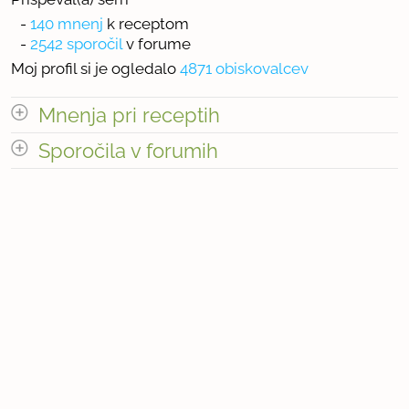
-
140 mnenj
k receptom
-
2542 sporočil
v forume
Moj profil si je ogledalo
4871 obiskovalcev
Mnenja pri receptih
odpri vse
Sporočila v forumih
odpri vse
« prejšnja
1
14
naslednja Â»
« prejšnja
1
255
naslednja Â»
Število mnenj pri receptih: 140
Število sporočil v forumih: 2542