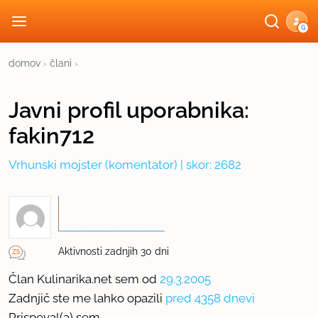
G
domov
›
člani
›
Javni profil
uporabnika:
fakin712
Vrhunski mojster
(komentator) | skor: 2682
Aktivnosti zadnjih 30 dni
Član Kulinarika.net sem od
29.3.2005
Zadnjič ste me lahko opazili
pred 4358 dnevi
Prispeval(a) sem