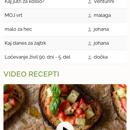
Kaj jutri za kosilo?
Venturini
MOJ vrt
malaga
malo za hec
johana
Kaj danes za zajtrk
johana
Ločevanje živil 90. dni - 5. del
dočka
VIDEO RECEPTI