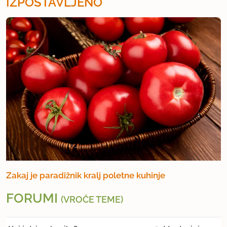
IZPOSTAVLJENO
Zakaj je paradižnik kralj poletne kuhinje
FORUMI
(VROČE TEME)