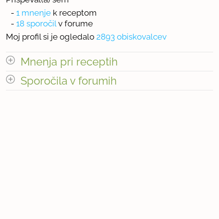
-
1 mnenje
k receptom
-
18 sporočil
v forume
Moj profil si je ogledalo
2893 obiskovalcev
Mnenja pri receptih
odpri vse
Sporočila v forumih
Število mnenj pri receptih: 1
odpri vse
« prejšnja
1
2
naslednja Â»
Število sporočil v forumih: 18