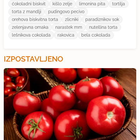
ćokoladni biskvit
kišlo zelje
limonina pita
tortilja
torta z mandlji
pudingovo pecivo
orehova biskvitna torta
zlicniki
paradiznikov sok
zelenjavna omaka
narastek mm
nutellina torta
lešnikova cokolada
rakovica
bela cokolada
IZPOSTAVLJENO