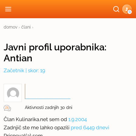
G
domov
›
člani
›
Javni profil
uporabnika:
Antian
Začetnik
| skor: 19
Aktivnosti zadnjih 30 dni
Član Kulinarika.net sem od
1.9.2004
Zadnjič ste me lahko opazili
pred 6449 dnevi
Prispeval(a) sem