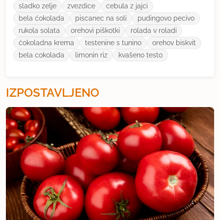
sladko zelje
zvezdice
cebula z jajci
bela ćokolada
piscanec na soli
pudingovo pecivo
rukola solata
orehovi piškotki
rolada v roladi
ćokoladna krema
testenine s tunino
orehov biskvit
bela cokolada
limonin riz
kvašeno testo
IZPOSTAVLJENO