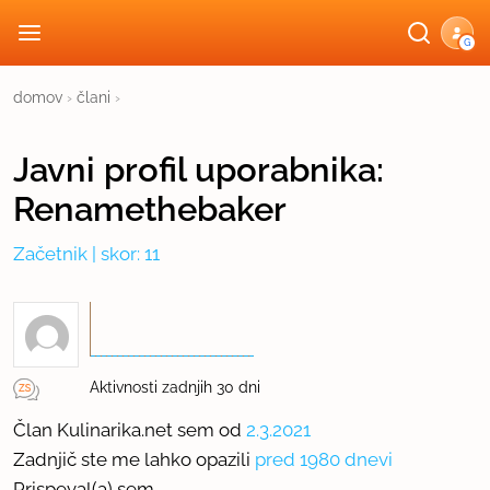
G
domov
›
člani
›
Javni profil
uporabnika:
Renamethebaker
Začetnik
| skor: 11
Aktivnosti zadnjih 30 dni
Član Kulinarika.net sem od
2.3.2021
Zadnjič ste me lahko opazili
pred 1980 dnevi
Prispeval(a) sem