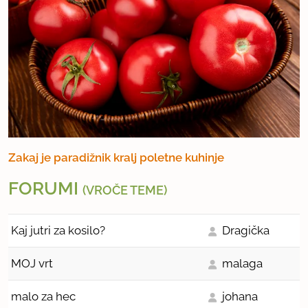
Zakaj je paradižnik kralj poletne kuhinje
FORUMI
(VROČE TEME)
Kaj jutri za kosilo?
Dragička
MOJ vrt
malaga
malo za hec
johana