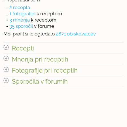
-
2 recepta
-
1 fotografijo
k receptom
-
3 mnenja
k receptom
-
35 sporočil
v forume
Moj profil si je ogledalo
2871 obiskovalcev
Recepti
Mnenja pri receptih
Število receptov: 2
odpri vse
Fotografije pri receptih
Število mnenj pri receptih: 3
Sporočila v forumih
Število fotografij pri receptih: 1
odpri vse
« prejšnja
1
4
naslednja Â»
Število sporočil v forumih: 35