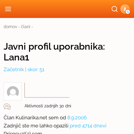
G
domov
›
člani
›
Javni profil
uporabnika:
Lana1
Začetnik
| skor: 51
Aktivnosti zadnjih 30 dni
Član Kulinarika.net sem od
8.9.2006
Zadnjič ste me lahko opazili
pred 4714 dnevi
Prispeval(a) sem