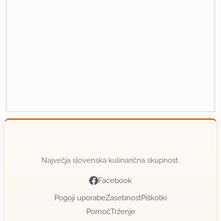
Največja slovenska kulinarična skupnost.
Facebook
Pogoji uporabe
Zasebnost
Piškotki
Pomoč
Trženje