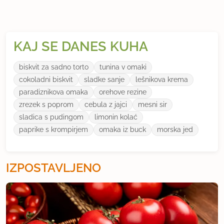
KAJ SE DANES KUHA
biskvit za sadno torto
tunina v omaki
cokoladni biskvit
sladke sanje
lešnikova krema
paradiznikova omaka
orehove rezine
zrezek s poprom
cebula z jajci
mesni sir
sladica s pudingom
limonin kolać
paprike s krompirjem
omaka iz buck
morska jed
IZPOSTAVLJENO