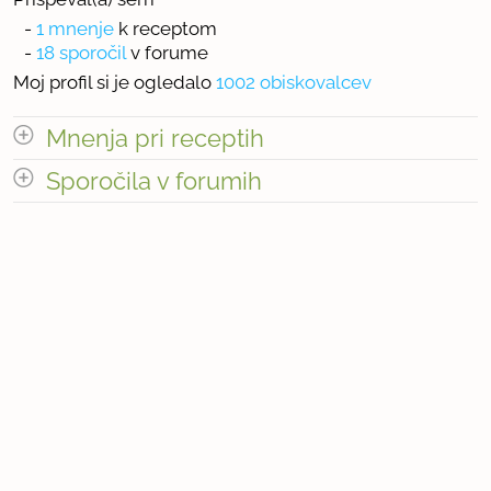
-
1 mnenje
k receptom
-
18 sporočil
v forume
Moj profil si je ogledalo
1002 obiskovalcev
Mnenja pri receptih
odpri vse
Sporočila v forumih
Število mnenj pri receptih: 1
odpri vse
« prejšnja
1
2
naslednja Â»
Število sporočil v forumih: 18