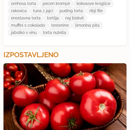
orehova torta
pecen krompir
kokosove kroglice
rakovica
tuna z jajci
puding torta
ribji file
enostavna torta
tortilja
naj biskvit
muffini s cokolado
testenine
limonina pita
jabolko v vinu
torta nutella
IZPOSTAVLJENO