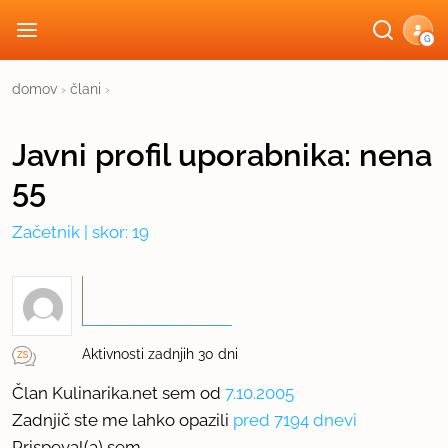
G
domov
›
člani
›
Javni profil
uporabnika:
nena
55
Začetnik
| skor: 19
Aktivnosti zadnjih 30 dni
Član Kulinarika.net sem od
7.10.2005
Zadnjič ste me lahko opazili
pred 7194 dnevi
Prispeval(a) sem