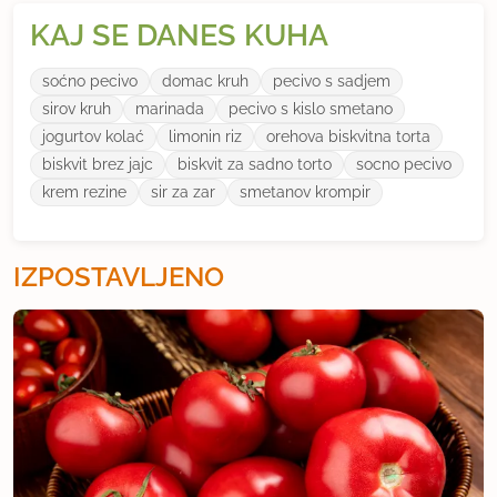
KAJ SE DANES KUHA
soćno pecivo
domac kruh
pecivo s sadjem
sirov kruh
marinada
pecivo s kislo smetano
jogurtov kolać
limonin riz
orehova biskvitna torta
biskvit brez jajc
biskvit za sadno torto
socno pecivo
krem rezine
sir za zar
smetanov krompir
IZPOSTAVLJENO