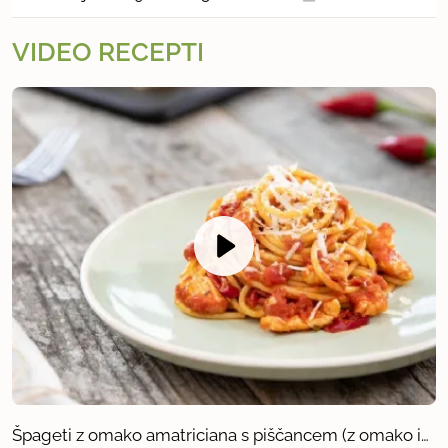
VIDEO RECEPTI
Špageti z omako amatriciana s piščancem (z omako iz kozarca)