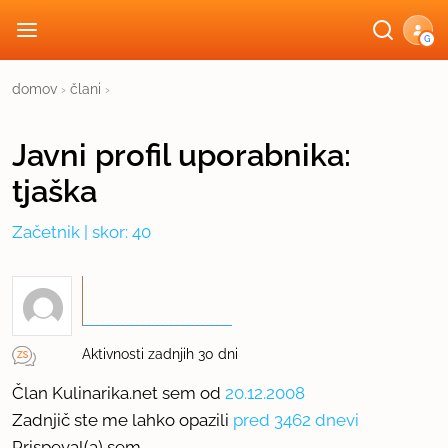
G
domov
›
člani
›
Javni profil
uporabnika:
tjaška
Začetnik
| skor: 40
Aktivnosti zadnjih 30 dni
Član Kulinarika.net sem od
20.12.2008
Zadnjič ste me lahko opazili
pred 3462 dnevi
Prispeval(a) sem