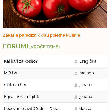
Zakaj je paradižnik kralj poletne kuhinje
FORUMI
(VROČE TEME)
Kaj jutri za kosilo?
Dragička
MOJ vrt
malaga
malo za hec
johana
Kaj danes za zajtrk
johana
Ločevanje živil 90. dni - 5. del
dočka