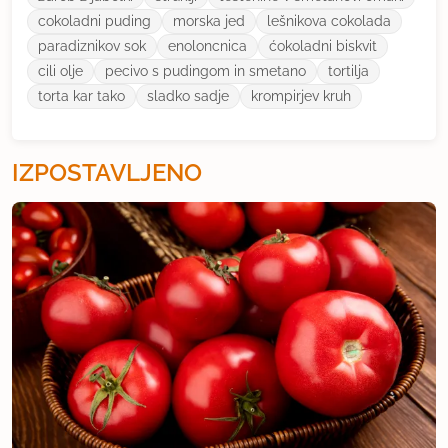
cokoladni puding
morska jed
lešnikova cokolada
paradiznikov sok
enoloncnica
ćokoladni biskvit
cili olje
pecivo s pudingom in smetano
tortilja
torta kar tako
sladko sadje
krompirjev kruh
IZPOSTAVLJENO