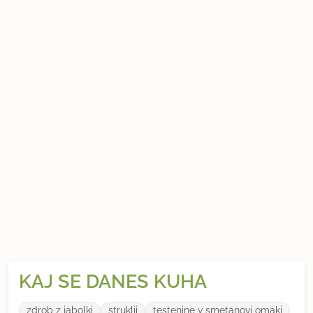
KAJ SE DANES KUHA
zdrob z jabolki
struklji
testenine v smetanovi omaki