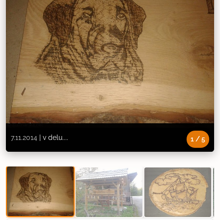
|
v delu....
7.11.2014
1
/
5