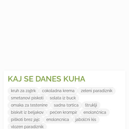
KAJ SE DANES KUHA
kruh za zajtrk
cokoladna krema
zeleni paradiznik
smetanovi piskoti
solata iz buck
omaka za testenine
sadna tortica
štruklji
biskvit iz beljakov
pećen krompir
enolonćnica
piškoti brez jajc
enoloncnica
jabolćni kis
vlozen paradiznik