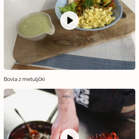
Bovla z metuljčki