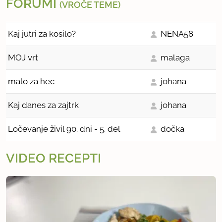
FORUMI
(VROČE TEME)
Kaj jutri za kosilo?
NENA58
MOJ vrt
malaga
malo za hec
johana
Kaj danes za zajtrk
johana
Ločevanje živil 90. dni - 5. del
dočka
VIDEO RECEPTI