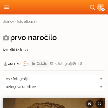
G
domov
›
foto albumi
›
prvo naročilo
izdelki iz lesa
aurinko
Ostalo
5 fotografij
1.831