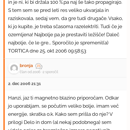
in je ni, ki bi držala 100 %.pa naj še tako propagirajo.
S tem sem se pred leti res veliko ukvarjala in
raziskovala, sedaj vem, da gre tudi drugače. Vsako,
ki jo kupite, je treba sčasoma razelektriti. Tudi če je
ozemljena! Najbolje pa je prestaviti ležišče! Daleč
najbolje, če le gre... Sporočilo je spremenil(a)
TORTICA dne 25. okt 2006 09:58:53
bronja
član od 2006
2 sporočil
2. dec 2006 21:31
Hanzi, jaz ti magnetno blazino priporočam. Odkar
jo uporabljam, se počutim veliko bolje, imam več
energije, skratka o.k. Kako sem prišla do nje? V
prilogi Delo in dom (al nekaj podobnega) sem