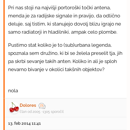
Pri nas stoji na najvišji portoroški točki antena,
menda je za radijske signale in pravijo, da odlično
deluje, saj tistim, ki stanujejo dovolj blizu igrajo ne
samo radiatorji in hladilniki, ampak celo plombe.
Pustimo stat koliko je to (sub)urbana legenda,
spoznala sem družino, ki bi se želela preselit tja, jih
pa skrbi sevanje takih anten. Koliko in ali je sploh
nevarno bivanje v okolici takšnih objektov?
nola
Dolores
član od 2005
1305 sporočil
13. feb 2014 11:41