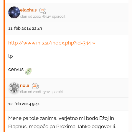
elaphus
član od 2002
6945 sporočil
11. feb 2014 22:43
http://www.inis.si/index.php?id=344
lp
cervus
nola
član od 2006
3112 sporočil
12. feb 2014 9:41
Mene pa tole zanima, verjetno mi bodo Ežoj in
Elaphus, mogoče pa Proxima lahko odgovorili.