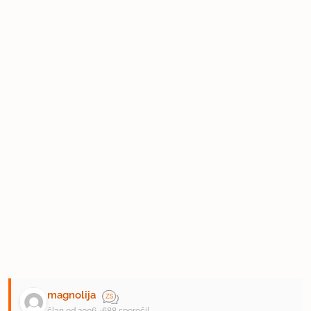
magnolija
član od 2006
688 sporočil