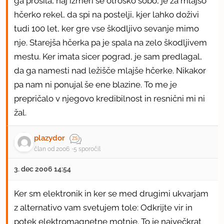
ga prosila, naj izmeri še otroško sobo, je za mlajšo
hčerko rekel, da spi na postelji, kjer lahko doživi
tudi 100 let, ker gre vse škodljivo sevanje mimo
nje. Starejša hčerka pa je spala na zelo škodljivem
mestu. Ker imata sicer pograd, je sam predlagal,
da ga namesti nad ležišče mlajše hčerke. Nikakor
pa nam ni ponujal še ene blazine. To me je
prepričalo v njegovo kredibilnost in resnični mi ni
žal.
plazydor
član od 2006
5 sporočil
3. dec 2006 14:54
Ker sm elektronik in ker se med drugimi ukvarjam
z alternativo vam svetujem tole: Odkrijte vir in
potek elektromagnetne motnje. To je največkrat