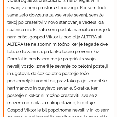
videla oglas za brezplačno izmero negativnih
sevanj v enem prostoru stanovanja. Ker sem tudi
sama zelo dovzetna za vse vrste sevanj, sem že
takoj po preselitvi v novo stanovanje vedela, da
spalnica ni o.k., zato sem poslala naročilo in res je k
nam prišel gospod Viktor iz podjetja ALTTRA ali
ALTERA (se ne spomnim točno, ker je tega že dve
leti, če te zanima, pa lahko točno preverim) iz
Domžal in predvsem me je prepričal s svojo
nevsiljivostjo. Izmeril je sevanje po celotni postelji
in ugotovil, da čez celotno posteljo teče
podzemeljski vodni tok, prav tako pa je izmeril še
hartmanovo in curyjevo sevanje. Skratka, ker
postelje nikakor ni možno prestaviti, sva se z
možem odločila za nakup blazine, ki deluje.
Gospod Viktor je bil popolnoma nevsiljiv in ko sem