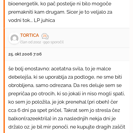
bioenergetik, ko pač postelje ni bilo mogoče
premakniti kam drugam. Sicer je to veljalo za
vodni tok... LP juhica
TORTICA
član od 2002
990 sporočil
25. okt 2006 7:06
še bolj enostavno: acetatna svila, to je malce
debelejša, ki se uporablja za podloge, ne sme biti
obrobljena, samo odrezana. Da res deluje sem se
prepričaa po otrocih, ki so jokali in niso mogli spati,
ko sem jo položila, je jok prenehal (pri obeh) čer
cca 6 dni pa spet pričel. Takrat sem jo stresla čez
balkon(razeektrila) in za naslednjih nekja dni je
držalo oz. je bil mir ponoči. ne kupujte dragih zaščit