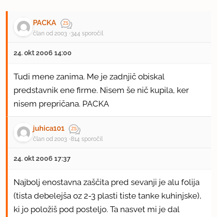
PACKA
član od 2003
344 sporočil
24. okt 2006 14:00
Tudi mene zanima. Me je zadnjič obiskal
predstavnik ene firme. Nisem še nič kupila, ker
nisem prepričana. PACKA
juhica101
član od 2003
814 sporočil
24. okt 2006 17:37
Najbolj enostavna zaščita pred sevanji je alu folija
(tista debelejša oz 2-3 plasti tiste tanke kuhinjske),
ki jo položiš pod posteljo. Ta nasvet mi je dal