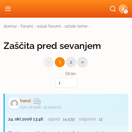
G
domov
›
forumi
›
ostali forumi
›
ostale teme
›
Zaščita pred sevanjem
«
»
1
2
Stran:
hanzi
član od 2006
29 sporočil
24. okt 2006 13:46
ogledi:
14.529
odgovori:
12