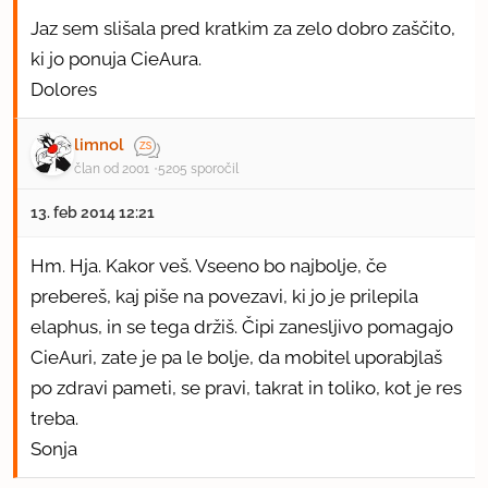
Jaz sem slišala pred kratkim za zelo dobro zaščito,
ki jo ponuja CieAura.
Dolores
limnol
član od 2001
5205 sporočil
13. feb 2014 12:21
Hm. Hja. Kakor veš. Vseeno bo najbolje, če
prebereš, kaj piše na povezavi, ki jo je prilepila
elaphus, in se tega držiš. Čipi zanesljivo pomagajo
CieAuri, zate je pa le bolje, da mobitel uporabjlaš
po zdravi pameti, se pravi, takrat in toliko, kot je res
treba.
Sonja