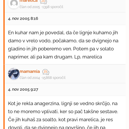
marelica
član od 2005
1398 sporočil
4. nov 2005 8:16
En kuhar nam je povedal, da če lignje kuhamo jih
damo v vrelo vodo, počakamo, da se dvignejo na
gladino in jih poberemo ven. Potem pa v solato
naprimer, ali pa kam drugam. Lp, marelica
mamamia
član od 2004
15868 sporočil
4. nov 2005 9:27
Kot je rekla anagerzina, lignji se vedno skrčijo, na
to ne moremo vplivati, ker so pač takšne sestave.
Če jih kuhaš za soalto, kot pravi marelica, je res
dovolj, da se dvignejo na površino, če jih pa