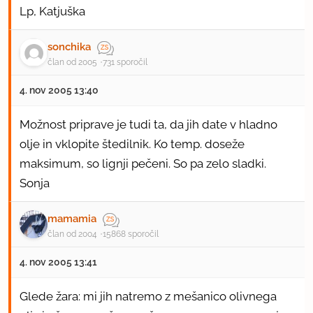
Lp, Katjuška
sonchika
član od 2005
731 sporočil
4. nov 2005 13:40
Možnost priprave je tudi ta, da jih date v hladno
olje in vklopite štedilnik. Ko temp. doseže
maksimum, so lignji pečeni. So pa zelo sladki.
Sonja
mamamia
član od 2004
15868 sporočil
4. nov 2005 13:41
Glede žara: mi jih natremo z mešanico olivnega