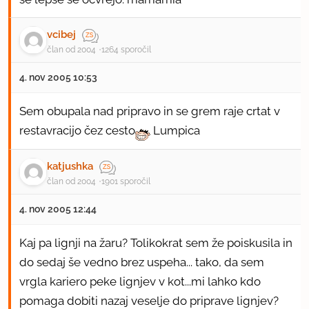
vcibej
član od 2004
1264 sporočil
4. nov 2005 10:53
Sem obupala nad pripravo in se grem raje crtat v
restavracijo čez cesto
Lumpica
katjushka
član od 2004
1901 sporočil
4. nov 2005 12:44
Kaj pa lignji na žaru? Tolikokrat sem že poiskusila in
do sedaj še vedno brez uspeha... tako, da sem
vrgla kariero peke lignjev v kot...mi lahko kdo
pomaga dobiti nazaj veselje do priprave lignjev?