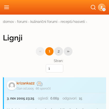
G
domov
›
forumi
›
kulinarični forumi
›
recepti/nasveti
›
Lignji
«
»
1
2
Stran:
krizanka22
član od 2005
86 sporočil
3. nov 2005 23:25
ogledi:
6.669
odgovori:
15