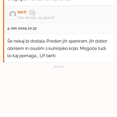
berti
član od 2005
55 sporočil
4. nov 2005 10:32
Še nekaj bi dodala. Preden jih spaniram, jih dobor
obrišem in osušim s kuhinjsko krpo. Mogoče tudi
to kaj pomaga... LP berti
OGLAS