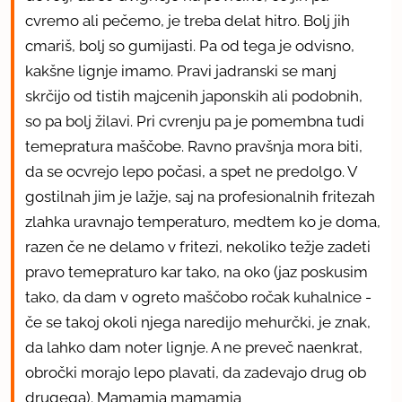
cvremo ali pečemo, je treba delat hitro. Bolj jih
cmariš, bolj so gumijasti. Pa od tega je odvisno,
kakšne lignje imamo. Pravi jadranski se manj
skrčijo od tistih majcenih japonskih ali podobnih,
so pa bolj žilavi. Pri cvrenju pa je pomembna tudi
temepratura maščobe. Ravno pravšnja mora biti,
da se ocvrejo lepo počasi, a spet ne predolgo. V
gostilnah jim je lažje, saj na profesionalnih fritezah
zlahka uravnajo temperaturo, medtem ko je doma,
razen če ne delamo v fritezi, nekoliko težje zadeti
pravo temepraturo kar tako, na oko (jaz poskusim
tako, da dam v ogreto maščobo ročak kuhalnice -
če se takoj okoli njega naredijo mehurčki, je znak,
da lahko dam noter lignje. A ne preveč naenkrat,
obročki morajo lepo plavati, da zadevajo drug ob
drugega). Mamamia mamamia