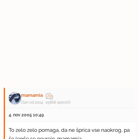
mamamia
član od 2004
15868 sporočil
4. nov 2005 10:49
To zelo zelo pomaga, da ne šprica vse naokrog, pa
še lepše se ocvrejo. mamamia