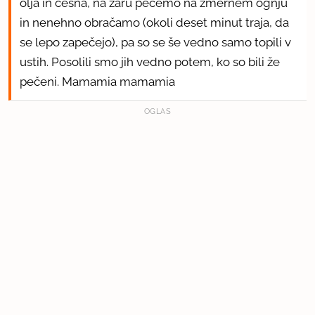
olja in česna, na žaru pečemo na zmernem ognju
in nenehno obračamo (okoli deset minut traja, da
se lepo zapečejo), pa so se še vedno samo topili v
ustih. Posolili smo jih vedno potem, ko so bili že
pečeni. Mamamia mamamia
OGLAS