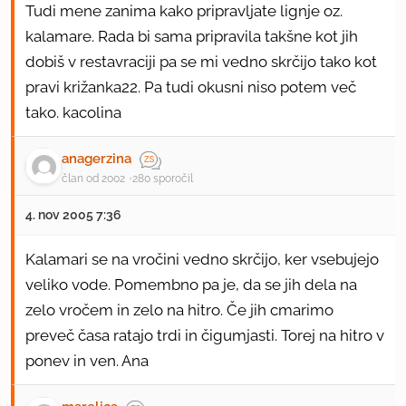
Tudi mene zanima kako pripravljate lignje oz.
kalamare. Rada bi sama pripravila takšne kot jih
dobiš v restavraciji pa se mi vedno skrčijo tako kot
pravi križanka22. Pa tudi okusni niso potem več
tako. kacolina
anagerzina
član od 2002
280 sporočil
4. nov 2005 7:36
Kalamari se na vročini vedno skrčijo, ker vsebujejo
veliko vode. Pomembno pa je, da se jih dela na
zelo vročem in zelo na hitro. Če jih cmarimo
preveč časa ratajo trdi in čigumjasti. Torej na hitro v
ponev in ven. Ana