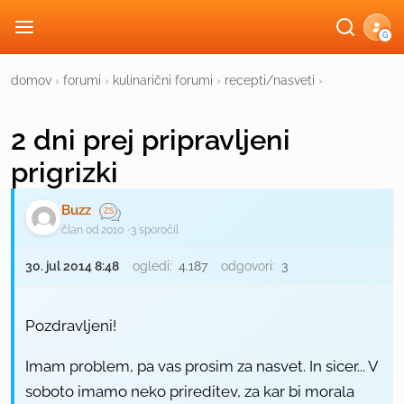
G
domov
›
forumi
›
kulinarični forumi
›
recepti/nasveti
›
2 dni prej pripravljeni
prigrizki
Buzz
član od 2010
3 sporočil
30. jul 2014 8:48
ogledi:
4.187
odgovori:
3
Pozdravljeni!
Imam problem, pa vas prosim za nasvet. In sicer... V
soboto imamo neko prireditev, za kar bi morala