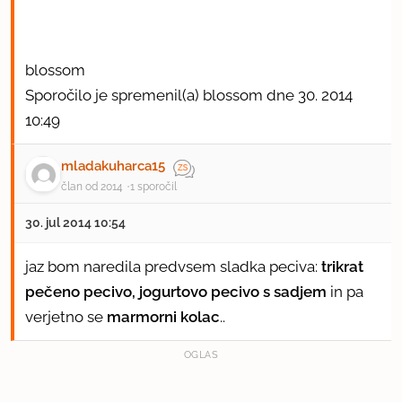
blossom
Sporočilo je spremenil(a) blossom dne 30. 2014
10:49
mladakuharca15
član od 2014
1 sporočil
30. jul 2014 10:54
jaz bom naredila predvsem sladka peciva:
trikrat
pečeno pecivo
,
jogurtovo pecivo s sadjem
in pa
verjetno se
marmorni kolac
..
OGLAS