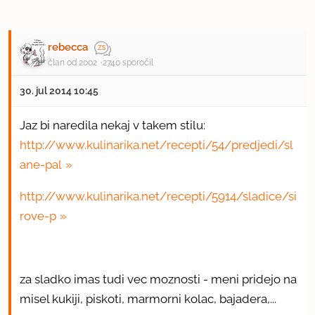
rebecca
član od 2002
2740 sporočil
30. jul 2014 10:45
Jaz bi naredila nekaj v takem stilu:
http://www.kulinarika.net/recepti/54/predjedi/sl
ane-pal
http://www.kulinarika.net/recepti/5914/sladice/si
rove-p
za sladko imas tudi vec moznosti - meni pridejo na
misel kukiji, piskoti, marmorni kolac, bajadera,...