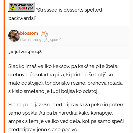
"Stressed is desserts spelled
backwards!"
blossom
član od 2009
383 sporočil
30. jul 2014 10:48
Sladko imaš veliko keksov, pa kakšne pite (bela,
orehova, čokoladna pita, ki pridejo še boljš ko
malo odstojijo), londonske rezine, orehova rolada
s kislo smetano je tudi boljša ko odstoji...
Slano pa bi jaz vse predpripravila za peko in potem
samo spekla. Ali pa bi naredila kake kanapeje,
ampak s tem je veliko več dela, kot pa samo speči
predpripravljeno slano pecivo.