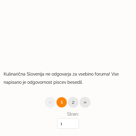
Kulinarična Slovenija ne odgovarja za vsebino foruma! Vse
napisano je odgovornost piscev besedil.
«
»
1
2
Stran: