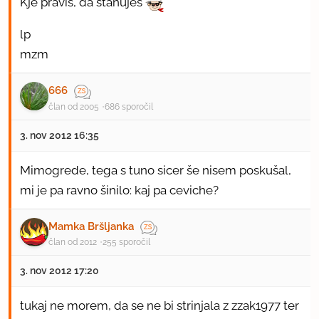
Kje praviš, da stanuješ
lp
mzm
666
član od 2005
686 sporočil
3. nov 2012 16:35
Mimogrede, tega s tuno sicer še nisem poskušal,
mi je pa ravno šinilo: kaj pa ceviche?
Mamka Bršljanka
član od 2012
255 sporočil
3. nov 2012 17:20
tukaj ne morem, da se ne bi strinjala z zzak1977 ter