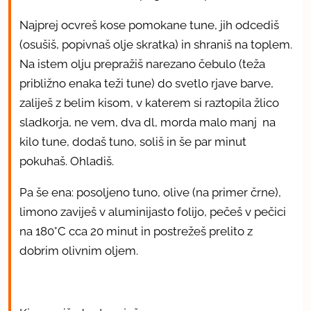
Najprej ocvreš kose pomokane tune, jih odcediš
(osušiš, popivnaš olje skratka) in shraniš na toplem.
Na istem olju prepražiš narezano čebulo (teža
približno enaka teži tune) do svetlo rjave barve,
zaliješ z belim kisom, v katerem si raztopila žlico
sladkorja, ne vem, dva dl, morda malo manj na
kilo tune, dodaš tuno, soliš in še par minut
pokuhaš. Ohladiš.
Pa še ena: posoljeno tuno, olive (na primer črne),
limono zaviješ v aluminijasto folijo, pečeš v pečici
na 180°C cca 20 minut in postrežeš prelito z
dobrim olivnim oljem.