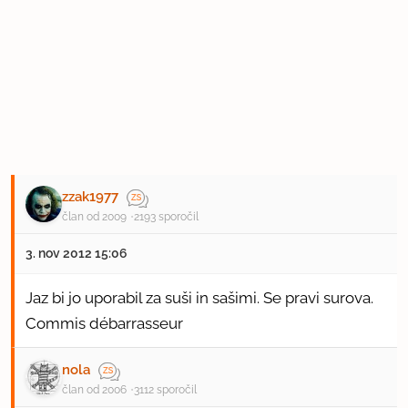
zzak1977
član od 2009
2193 sporočil
3. nov 2012 15:06
Jaz bi jo uporabil za suši in sašimi. Se pravi surova.
Commis débarrasseur
nola
član od 2006
3112 sporočil