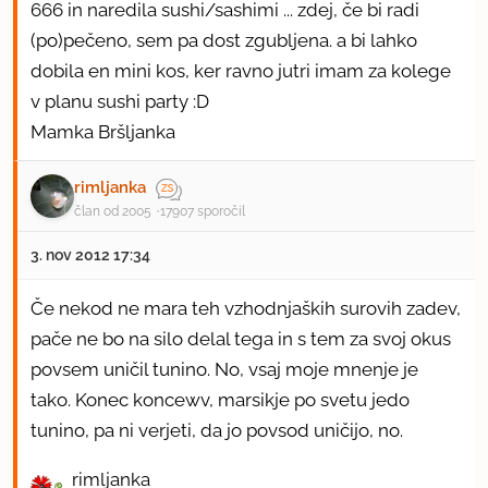
666 in naredila sushi/sashimi ... zdej, če bi radi
(po)pečeno, sem pa dost zgubljena. a bi lahko
dobila en mini kos, ker ravno jutri imam za kolege
v planu sushi party :D
Mamka Bršljanka
rimljanka
član od 2005
17907 sporočil
3. nov 2012 17:34
Če nekod ne mara teh vzhodnjaških surovih zadev,
pače ne bo na silo delal tega in s tem za svoj okus
povsem uničil tunino. No, vsaj moje mnenje je
tako. Konec koncewv, marsikje po svetu jedo
tunino, pa ni verjeti, da jo povsod uničijo, no.
rimljanka