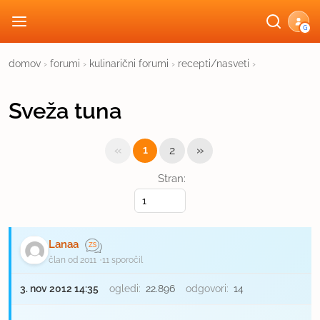
G
domov
›
forumi
›
kulinarični forumi
›
recepti/nasveti
›
Sveža tuna
«
»
1
2
Stran:
Lanaa
član od 2011
11 sporočil
3. nov 2012 14:35
ogledi:
22.896
odgovori:
14