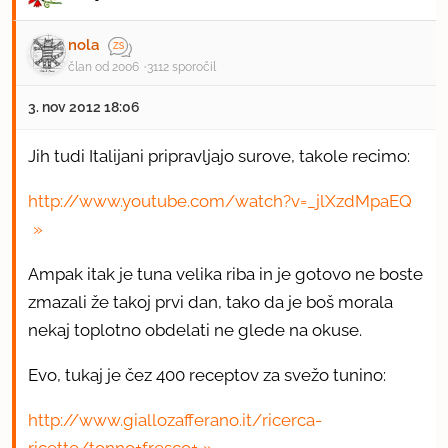
nola
član od 2006
3112 sporočil
3. nov 2012 18:06
Jih tudi Italijani pripravljajo surove, takole recimo:
http://www.youtube.com/watch?v=_jlXzdMpaEQ
Ampak itak je tuna velika riba in je gotovo ne boste
zmazali že takoj prvi dan, tako da je boš morala
nekaj toplotno obdelati ne glede na okuse.
Evo, tukaj je čez 400 receptov za svežo tunino:
http://www.giallozafferano.it/ricerca-