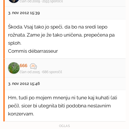
član od 2009
2193 sporočil
3. nov 2012 15:39
Škoda. Vsaj tako jo speči, da bo na sredi lepo
rožnata. Zame je že tako uničena, prepečena pa
sploh.
Commis débarrasseur
666
član od 2005
686 sporočil
3. nov 2012 15:46
Hm, tudi po mojem mnenju ni tune kaj kuhati (ali
peči), sicer bi utegnila biti podobna neslavnim
konzervam.
OGLAS