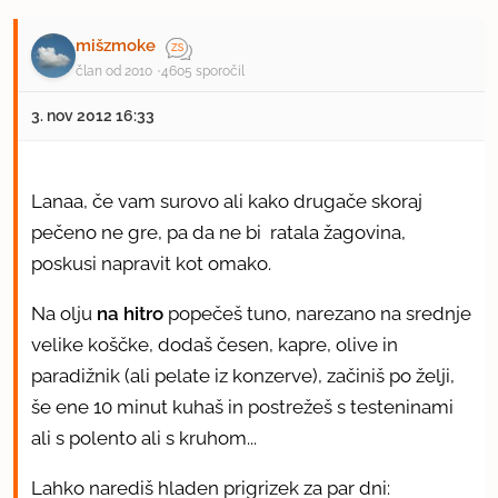
mišzmoke
član od 2010
4605 sporočil
3. nov 2012 16:33
Lanaa, če vam surovo ali kako drugače skoraj
pečeno ne gre, pa da ne bi ratala žagovina,
poskusi napravit kot omako.
Na olju
na hitro
popečeš tuno, narezano na srednje
velike koščke, dodaš česen, kapre, olive in
paradižnik (ali pelate iz konzerve), začiniš po želji,
še ene 10 minut kuhaš in postrežeš s testeninami
ali s polento ali s kruhom...
Lahko narediš hladen prigrizek za par dni: