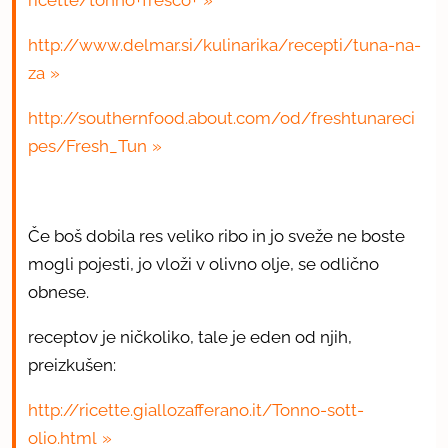
ricette/tonno+fresco+
http://www.delmar.si/kulinarika/recepti/tuna-na-
za
http://southernfood.about.com/od/freshtunareci
pes/Fresh_Tun
Če boš dobila res veliko ribo in jo sveže ne boste
mogli pojesti, jo vloži v olivno olje, se odlično
obnese.
receptov je ničkoliko, tale je eden od njih,
preizkušen:
http://ricette.giallozafferano.it/Tonno-sott-
olio.html