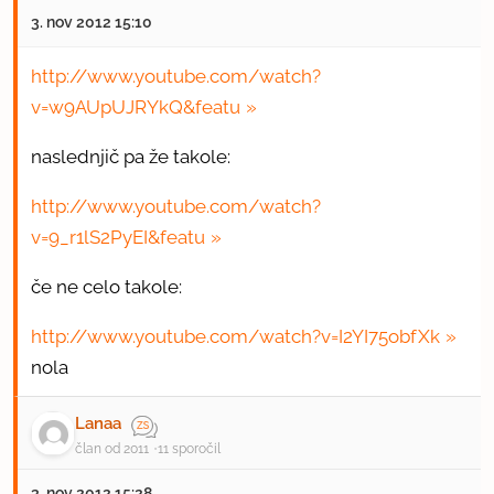
3. nov 2012 15:10
http://www.youtube.com/watch?
v=w9AUpUJRYkQ&featu
naslednjič pa že takole:
http://www.youtube.com/watch?
v=9_r1lS2PyEI&featu
če ne celo takole:
http://www.youtube.com/watch?v=I2YI75obfXk
nola
Lanaa
član od 2011
11 sporočil
3. nov 2012 15:28