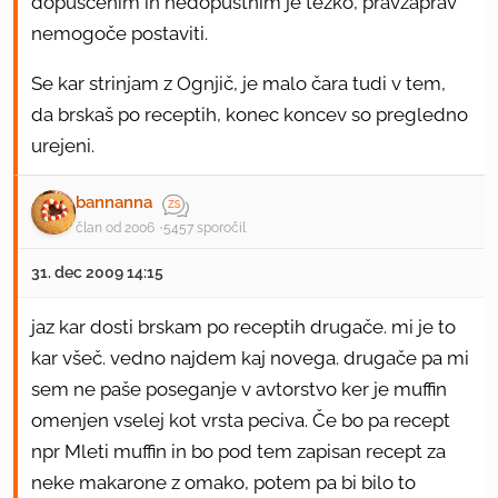
dopuščenim in nedopustnim je težko, pravzaprav
nemogoče postaviti.
Se kar strinjam z Ognjič, je malo čara tudi v tem,
da brskaš po receptih, konec koncev so pregledno
urejeni.
bannanna
član od 2006
5457 sporočil
31. dec 2009 14:15
jaz kar dosti brskam po receptih drugače. mi je to
kar všeč. vedno najdem kaj novega. drugače pa mi
sem ne paše poseganje v avtorstvo ker je muffin
omenjen vselej kot vrsta peciva. Če bo pa recept
npr Mleti muffin in bo pod tem zapisan recept za
neke makarone z omako, potem pa bi bilo to