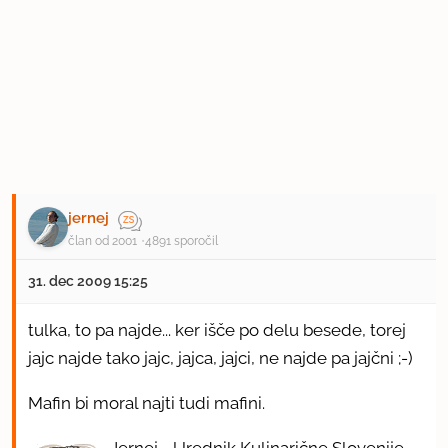
jernej
član od 2001
4891 sporočil
31. dec 2009 15:25
tulka, to pa najde... ker išče po delu besede, torej
jajc najde tako jajc, jajca, jajci, ne najde pa jajčni ;-)
Mafin bi moral najti tudi mafini.
Jernej - Urednik Kulinarične Slovenije