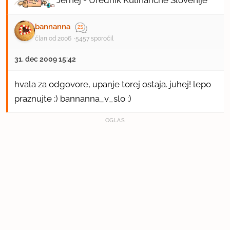
bannanna
član od 2006
5457 sporočil
31. dec 2009 15:42
hvala za odgovore, upanje torej ostaja. juhej! lepo
praznujte ;) bannanna_v_slo ;)
OGLAS