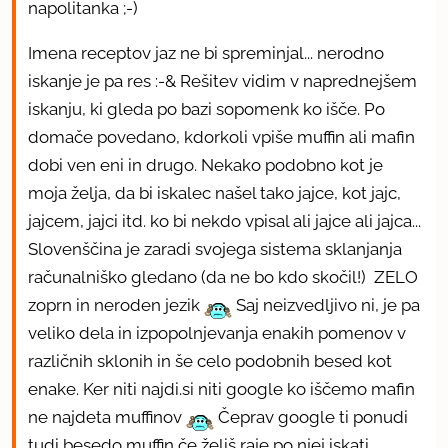
napolitanka ;-)
Imena receptov jaz ne bi spreminjal... nerodno
iskanje je pa res :-& Rešitev vidim v naprednejšem
iskanju, ki gleda po bazi sopomenk ko išče. Po
domače povedano, kdorkoli vpiše muffin ali mafin
dobi ven eni in drugo. Nekako podobno kot je
moja želja, da bi iskalec našel tako jajce, kot jajc,
jajcem, jajci itd. ko bi nekdo vpisal ali jajce ali jajca...
Slovenščina je zaradi svojega sistema sklanjanja
računalniško gledano (da ne bo kdo skočil!) ZELO
zoprn in neroden jezik
Saj neizvedljivo ni, je pa
veliko dela in izpopolnjevanja enakih pomenov v
različnih sklonih in še celo podobnih besed kot
enake. Ker niti najdi.si niti google ko iščemo mafin
ne najdeta muffinov
Čeprav google ti ponudi
tudi besedo muffin če želiš raje po njej iskati...