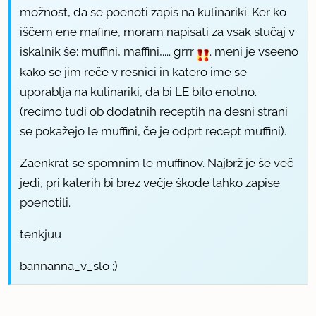
možnost, da se poenoti zapis na kulinariki. Ker ko
iščem ene mafine, moram napisati za vsak slučaj v
iskalnik še: muffini, maffini,.... grrr
. meni je vseeno
kako se jim reče v resnici in katero ime se
uporablja na kulinariki, da bi LE bilo enotno.
(recimo tudi ob dodatnih receptih na desni strani
se pokažejo le muffini, če je odprt recept muffini).
Zaenkrat se spomnim le muffinov. Najbrž je še več
jedi, pri katerih bi brez večje škode lahko zapise
poenotili.
tenkjuu
bannanna_v_slo ;)