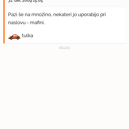
31. dec 2009 15:05
Pazi še na množino, nekateri jo uporabijo pri
naslovu - mafini.
tulka
OGLAS