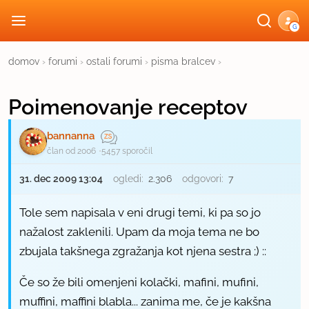
G
domov
›
forumi
›
ostali forumi
›
pisma bralcev
›
Poimenovanje receptov
bannanna
član od 2006
5457 sporočil
31. dec 2009 13:04
ogledi:
2.306
odgovori:
7
Tole sem napisala v eni drugi temi, ki pa so jo
nažalost zaklenili. Upam da moja tema ne bo
zbujala takšnega zgražanja kot njena sestra ;) ::
Če so že bili omenjeni kolački, mafini, mufini,
muffini, maffini blabla... zanima me, če je kakšna