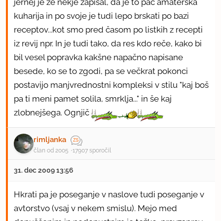
jernej je že nekje zapisal, da je to pač amaterska
kuharija in po svoje je tudi lepo brskati po bazi
receptov...kot smo pred časom po listkih z recepti
iz revij npr. In je tudi tako, da res kdo reče, kako bi
bil vesel popravka kakšne napačno napisane
besede, ko se to zgodi, pa se večkrat pokonci
postavijo manjvrednostni kompleksi v stilu "kaj boš
pa ti meni pamet solila, smrklja..." in še kaj
zlobnejšega. Ognjič
rimljanka
član od 2005
17907 sporočil
31. dec 2009 13:56
Hkrati pa je poseganje v naslove tudi poseganje v
avtorstvo (vsaj v nekem smislu). Mejo med