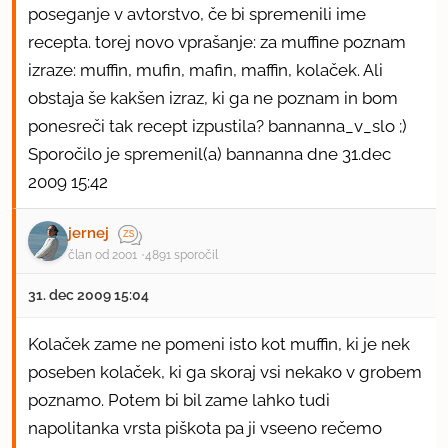
poseganje v avtorstvo, če bi spremenili ime
recepta. torej novo vprašanje: za muffine poznam
izraze: muffin, mufin, mafin, maffin, kolaček. Ali
obstaja še kakšen izraz, ki ga ne poznam in bom
ponesreči tak recept izpustila? bannanna_v_slo ;)
Sporočilo je spremenil(a) bannanna dne 31.dec
2009 15:42
jernej
član od 2001
4891 sporočil
31. dec 2009 15:04
Kolaček zame ne pomeni isto kot muffin, ki je nek
poseben kolaček, ki ga skoraj vsi nekako v grobem
poznamo. Potem bi bil zame lahko tudi
napolitanka vrsta piškota pa ji vseeno rečemo