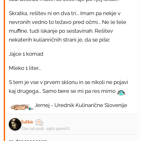
Skratka, rešitev ni en dva tri... Imam pa nekje v
nevronih vedno to težavo pred očmi... Ne le tele
muffine, tudi iskanje po sestavinah. Rešitev
nekaterih kulianričnih strani je, da se piše:
Jajce 1 komad
Mleko 1 liter...
S tem je vse v prvem sklonu in se nikoli ne pojavi
kaj drugega... Samo bere se mi pa res mimo
Jernej - Urednik Kulinarične Slovenije
tulka
član od 2008
2960 sporočil