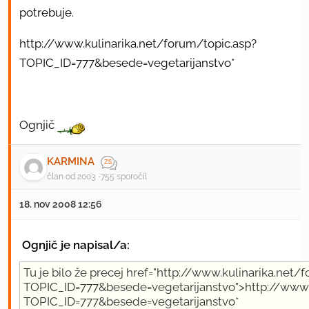
potrebuje.
http://www.kulinarika.net/forum/topic.asp?
TOPIC_ID=777&besede=vegetarijanstvo
*
Ognjič
KARMINA
član od 2003
755 sporočil
18. nov 2008 12:56
Ognjič je napisal/a:
Tu je bilo že precej href="http://www.kulinarika.net/
TOPIC_ID=777&besede=vegetarijanstvo">http://www.k
TOPIC_ID=777&besede=vegetarijanstvo*