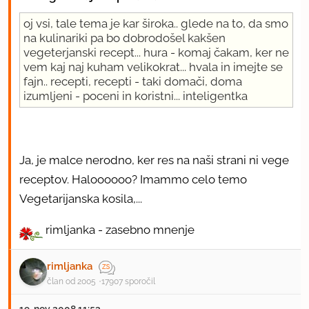
oj vsi, tale tema je kar široka.. glede na to, da smo
na kulinariki pa bo dobrodošel kakšen
vegeterjanski recept... hura - komaj čakam, ker ne
vem kaj naj kuham velikokrat... hvala in imejte se
fajn.. recepti, recepti - taki domači, doma
izumljeni - poceni in koristni... inteligentka
Ja, je malce nerodno, ker res na naši strani ni vege
receptov. Haloooooo? Imammo celo temo
Vegetarijanska kosila,...
rimljanka - zasebno mnenje
rimljanka
član od 2005
17907 sporočil
19. nov 2008 11:53