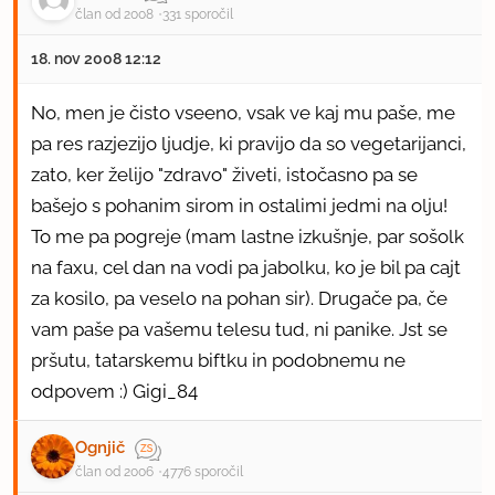
član od 2008
331 sporočil
18. nov 2008 12:12
No, men je čisto vseeno, vsak ve kaj mu paše, me
pa res razjezijo ljudje, ki pravijo da so vegetarijanci,
zato, ker želijo "zdravo" živeti, istočasno pa se
bašejo s pohanim sirom in ostalimi jedmi na olju!
To me pa pogreje (mam lastne izkušnje, par sošolk
na faxu, cel dan na vodi pa jabolku, ko je bil pa cajt
za kosilo, pa veselo na pohan sir). Drugače pa, če
vam paše pa vašemu telesu tud, ni panike. Jst se
pršutu, tatarskemu biftku in podobnemu ne
odpovem :) Gigi_84
Ognjič
član od 2006
4776 sporočil