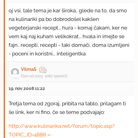
oj vsi, tale tema je kar široka.. glede na to, da smo
na kulinariki pa bo dobrodošel kakšen
vegeterjanski recept... hura - komaj čakam, ker ne
vem kaj naj kuham velikokrat... hvala in imejte se
fajn.. recepti, recepti - taki domači, doma izumljeni
- poceni in koristni... inteligentka
VilmaS
član od 2003
1067 sporočil
19. nov 2008 11:22
Tretja tema od zgoraj, pribita na tablo, prilagam ti
še link, ker ni fino, če se teme podvajajo:
http://www.kulinarika.net/forum/topic.asp?
TOPIC_ID=4888