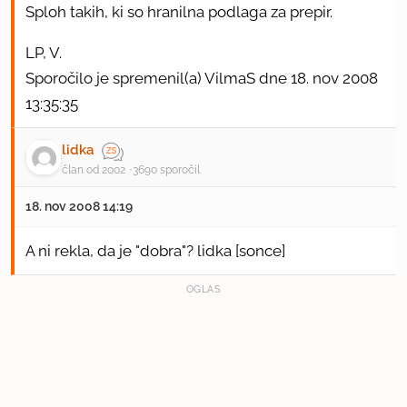
Sploh takih, ki so hranilna podlaga za prepir.
LP, V.
Sporočilo je spremenil(a) VilmaS dne 18. nov 2008
13:35:35
lidka
član od 2002
3690 sporočil
18. nov 2008 14:19
A ni rekla, da je "dobra"? lidka [sonce]
OGLAS