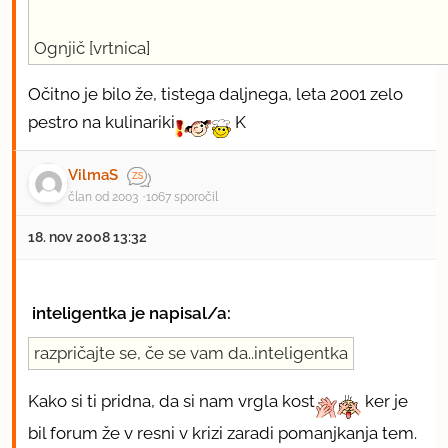
Ognjič [vrtnica]
Očitno je bilo že, tistega daljnega, leta 2001 zelo
pestro na kulinariki
K
VilmaS
član od 2003
1067 sporočil
18. nov 2008 13:32
inteligentka je napisal/a:
razpričajte se, če se vam da..inteligentka
Kako si ti pridna, da si nam vrgla kost
ker je
bil forum že v resni v krizi zaradi pomanjkanja tem.