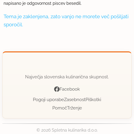
napisano je odgovornost piscev besedil.
Tema je zaklenjena, zato vanjo ne morete več pošiljati
sporočil.
Največja slovenska kulinarična skupnost.
Facebook
Pogoji uporabe
Zasebnost
Piškotki
Pomoč
Trženje
© 2026 Spletna kulinarika d.o.o.