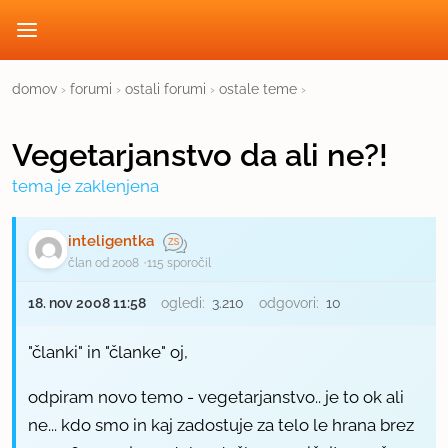
domov
›
forumi
›
ostali forumi
›
ostale teme
›
Vegetarjanstvo da ali ne?!
tema je zaklenjena
inteligentka
član od 2008
115 sporočil
18. nov 2008 11:58
ogledi:
3.210
odgovori:
10
"članki" in "članke" oj,
odpiram novo temo - vegetarjanstvo.. je to ok ali
ne... kdo smo in kaj zadostuje za telo le hrana brez