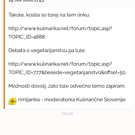
Takole, kosila so torej na tem linku:
http://www.kulinarika.net/forum/topic.asp?
TOPIC_ID=4888
Debata o vegetarijanstvu pa tule:
http://www.kulinarika.net/forum/topic.asp?
TOPIC_ID=777&besede=vegetarijanstvo&offset=50
Možnosti dovolj, zato tole odvečno temo zapiram.
rimljanka - moderatorka Kulinarične Slovenije
OGLAS