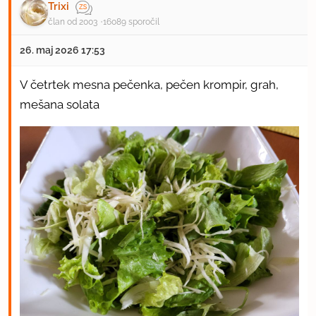
Trixi
član od 2003
16089 sporočil
26. maj 2026 17:53
V četrtek mesna pečenka, pečen krompir, grah,
mešana solata