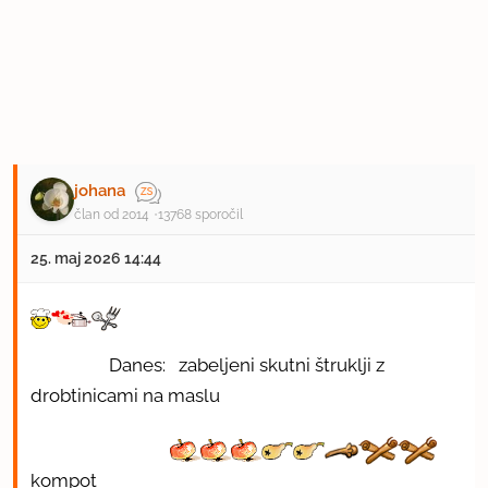
johana
član od 2014
13768 sporočil
25. maj 2026 14:44
Danes: zabeljeni skutni štruklji z
drobtinicami na maslu
kompot