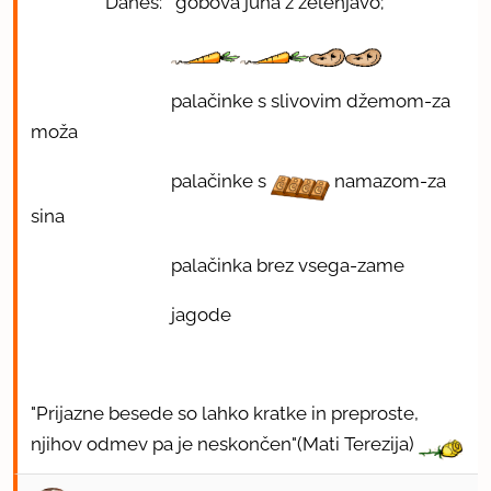
Danes: gobova juha z zelenjavo;
palačinke s slivovim džemom-za
moža
palačinke s
namazom-za
sina
palačinka brez vsega-zame
jagode
"Prijazne besede so lahko kratke in preproste,
njihov odmev pa je neskončen"(Mati Terezija)