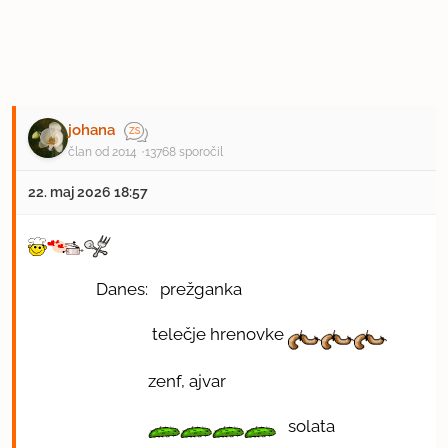
johana
član od 2014
13768 sporočil
22. maj 2026 18:57
Danes: prežganka
telečje hrenovke
zenf, ajvar
solata