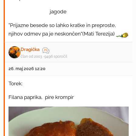
jagode
"Prijazne besede so lahko kratke in preproste,
njihov odmev pa je neskončen"(Mati Terezija)
Dragička
član od 2003
9496 sporočil
26. maj 2026 12:20
Torek:
Filana paprika, pire krompir