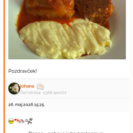
Pozdravček!
johana
član od 2014
13768 sporočil
26. maj 2026 15:25