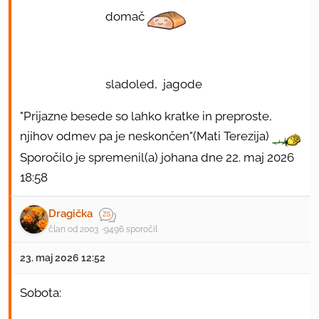
domač
sladoled, jagode
"Prijazne besede so lahko kratke in preproste,
njihov odmev pa je neskončen"(Mati Terezija)
Sporočilo je spremenil(a) johana dne 22. maj 2026
18:58
Dragička
član od 2003
9496 sporočil
23. maj 2026 12:52
Sobota: