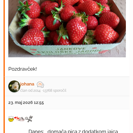
Pozdravček!
johana
član od 2014
13768 sporočil
23. maj 2026 12:55
Danes: domača pica z dodatkom jajca