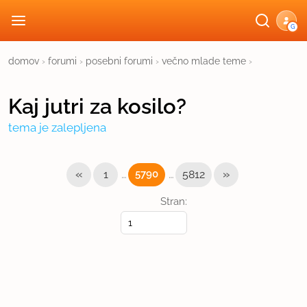
G
domov
›
forumi
›
posebni forumi
›
večno mlade teme
›
Kaj jutri za kosilo?
tema je zalepljena
«
…
…
»
1
5790
5812
Stran: