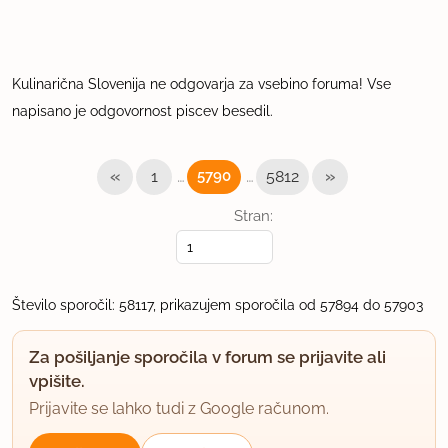
Kulinarična Slovenija ne odgovarja za vsebino foruma! Vse
napisano je odgovornost piscev besedil.
«
…
…
»
1
5790
5812
Stran:
Število sporočil: 58117, prikazujem sporočila od 57894 do 57903
Za pošiljanje sporočila v forum se prijavite ali
vpišite.
Prijavite se lahko tudi z Google računom.