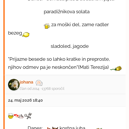
paradižnikova solata
za moški del, zame radler
bezeg
sladoled, jagode
"Prijazne besede so lahko kratke in preproste,
njihov odmev pa je neskončen"(Mati Terezija)
johana
član od 2014
13768 sporočil
24. maj 2026 18:40
Danes:
kostna juha