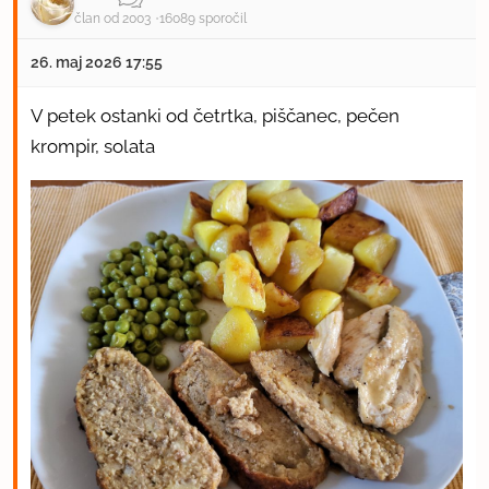
član od 2003
16089 sporočil
26. maj 2026 17:55
V petek ostanki od četrtka, piščanec, pečen
krompir, solata