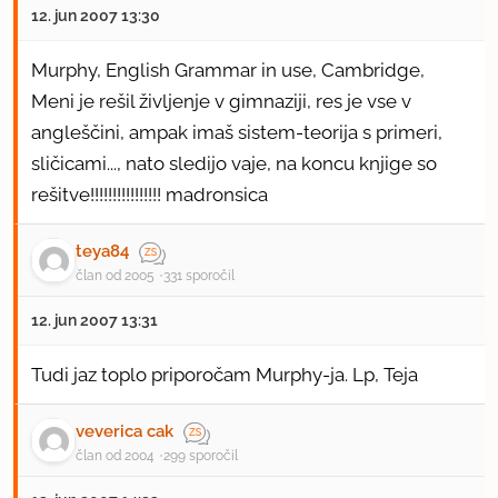
12. jun 2007 13:30
Murphy, English Grammar in use, Cambridge,
Meni je rešil življenje v gimnaziji, res je vse v
angleščini, ampak imaš sistem-teorija s primeri,
sličicami..., nato sledijo vaje, na koncu knjige so
rešitve!!!!!!!!!!!!!!!! madronsica
teya84
član od 2005
331 sporočil
12. jun 2007 13:31
Tudi jaz toplo priporočam Murphy-ja. Lp, Teja
veverica cak
član od 2004
299 sporočil