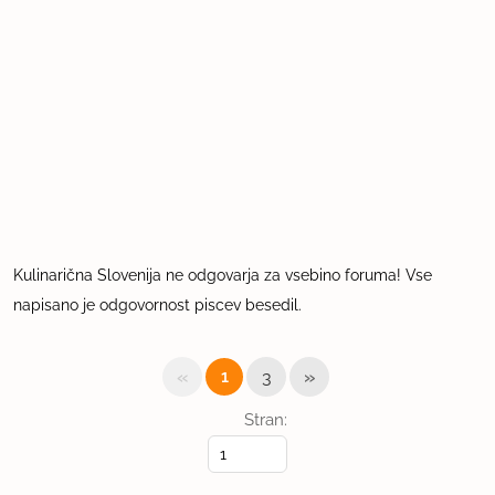
Kulinarična Slovenija ne odgovarja za vsebino foruma! Vse
napisano je odgovornost piscev besedil.
«
»
1
3
Stran: