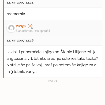
12. jun 2007 12:24
mamamia
vanya
član od 2006
326 sporočil
12. jun 2007 12:28
Jaz bi ti priporočala knjigo od Štepic Lilijane :Ali je
angleščina v 1. letniku srednje šole res tako težka?
Notri je še pa še vaj, imaš pa potem še knjigo za 2
in 3 letnik. vanya
OGLAS