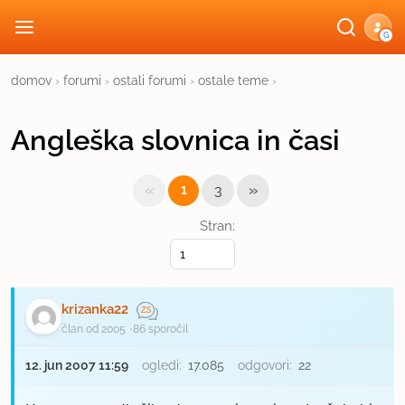
G
domov
›
forumi
›
ostali forumi
›
ostale teme
›
Angleška slovnica in časi
«
»
1
3
Stran:
krizanka22
član od 2005
86 sporočil
12. jun 2007 11:59
ogledi:
17.085
odgovori:
22