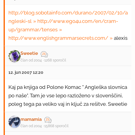
http://blog.sobotainfo.com/durano/2007/02/10/a
ngleski-sl
http://www.ego4u.com/en/cram-
up/grammar/tenses
http://www.englishgrammarsecrets.com/
alexis
Sweetie
član od 2004
1268 sporočil
12. jun 2007 12:20
Kaj pa knjiga od Polone Komac " Angleška slovnica
po naše". Tam je vse lepo razloženo v slovenščini,
poleg tega pa veliko vaj in ključ za rešitve. Sweetie
mamamia
član od 2004
15868 sporočil