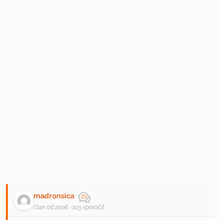
madronsica
član od 2006
103 sporočil