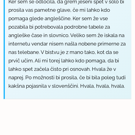
Ker sem se odločila, da grem jeseni spet v šolo bi
prosila vas pametne glave, če mi lahko kdo
pomaga glede angleščine. Ker sem že vse
pozabila bi potrebovala podrobne tabele za
angleške čase in slovnico. Veliko sem že iskala na
internetu vendar nisem našla nobene primerne za
nas telebane. V bistvu je z mano tako, kot da se
prvič učim. Ali mi torej lahko kdo pomaga, da bi
lahko spet začela čisto pri osnovah. Hvala že v
naprej. Po možnosti bi prosila, če bi bila poleg tudi
kakšna pojasnila v slovenščini. Hvala, hvala, hvala.