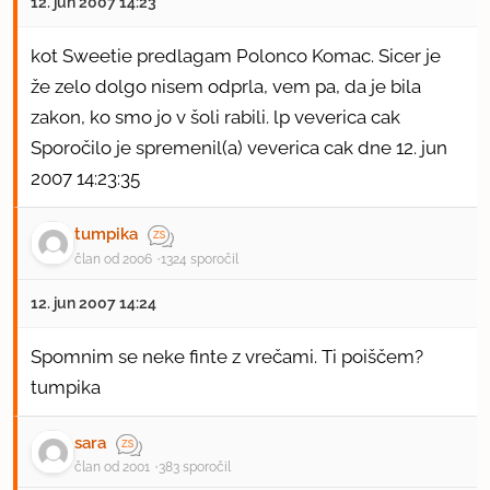
12. jun 2007 14:23
kot Sweetie predlagam Polonco Komac. Sicer je
že zelo dolgo nisem odprla, vem pa, da je bila
zakon, ko smo jo v šoli rabili. lp veverica cak
Sporočilo je spremenil(a) veverica cak dne 12. jun
2007 14:23:35
tumpika
član od 2006
1324 sporočil
12. jun 2007 14:24
Spomnim se neke finte z vrečami. Ti poiščem?
tumpika
sara
član od 2001
383 sporočil