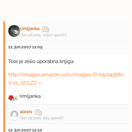
rimljanka
član od 2005
17907 sporočil
12. jun 2007 12:09
Tole je zelio uporabna knjiga.
http://images.amazon.com/images/P/052143680
X.01._SCLZZ
rimljanka
alexis
član od 2006
884 sporočil
12. jun 2007 12:10