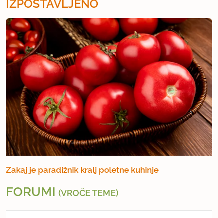
IZPOSTAVLJENO
Zakaj je paradižnik kralj poletne kuhinje
FORUMI
(VROČE TEME)