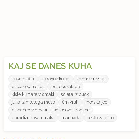
KAJ SE DANES KUHA
ćoko mafini
kakavov kolac
kremne rezine
pišcanec na soli
bela ćokolada
kisle kumare v omaki
solata iz buck
juha iz mletega mesa
ćrn kruh
morska jed
piscanec v omaki
kokosove kroglice
paradiznikova omaka
marinada
testo za pico