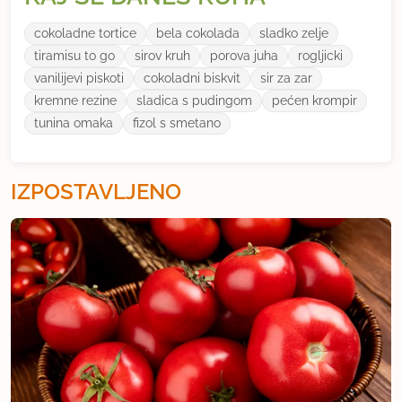
cokoladne tortice
bela cokolada
sladko zelje
tiramisu to go
sirov kruh
porova juha
rogljicki
vanilijevi piskoti
cokoladni biskvit
sir za zar
kremne rezine
sladica s pudingom
pećen krompir
tunina omaka
fizol s smetano
IZPOSTAVLJENO