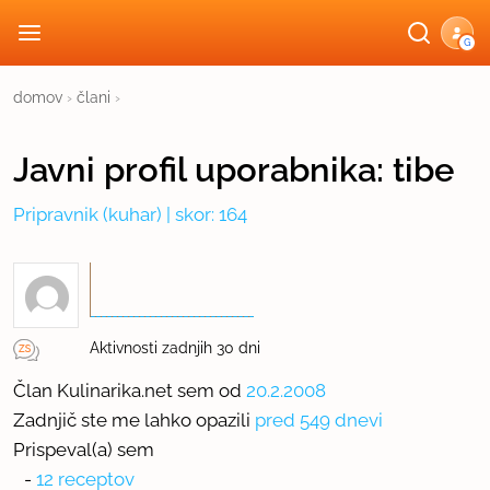
G
domov
›
člani
›
Javni profil
uporabnika:
tibe
Pripravnik
(kuhar) | skor: 164
Aktivnosti zadnjih 30 dni
Član Kulinarika.net sem od
20.2.2008
Zadnjič ste me lahko opazili
pred 549 dnevi
Prispeval(a) sem
-
12 receptov