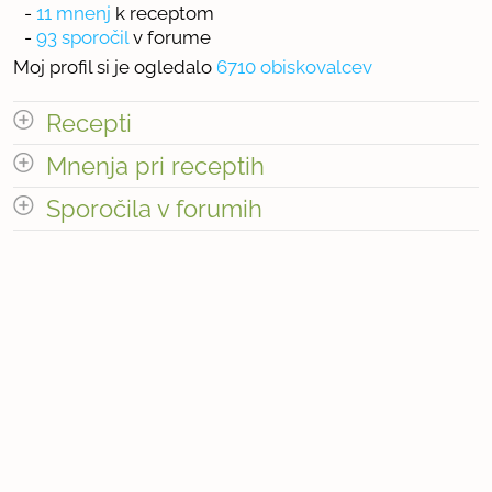
-
11 mnenj
k receptom
-
93 sporočil
v forume
Moj profil si je ogledalo
6710 obiskovalcev
Recepti
Mnenja pri receptih
odpri vse
Sporočila v forumih
« prejšnja
1
2
naslednja Â»
odpri vse
« prejšnja
1
2
naslednja Â»
Število receptov: 12
« prejšnja
1
10
naslednja Â»
Število mnenj pri receptih: 11
Število sporočil v forumih: 93