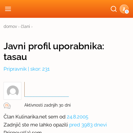
G
domov
›
člani
›
Javni profil
uporabnika:
tasau
Pripravnik
| skor: 231
Aktivnosti zadnjih 30 dni
Član Kulinarika.net sem od
24.8.2005
Zadnjič ste me lahko opazili
pred 3983 dnevi
Prispeval(a) sem