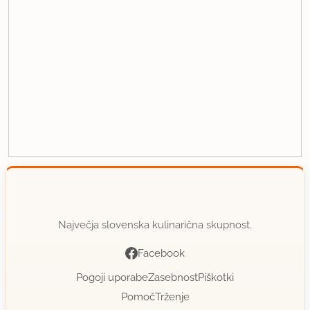
Največja slovenska kulinarična skupnost.
Facebook
Pogoji uporabe
Zasebnost
Piškotki
Pomoč
Trženje