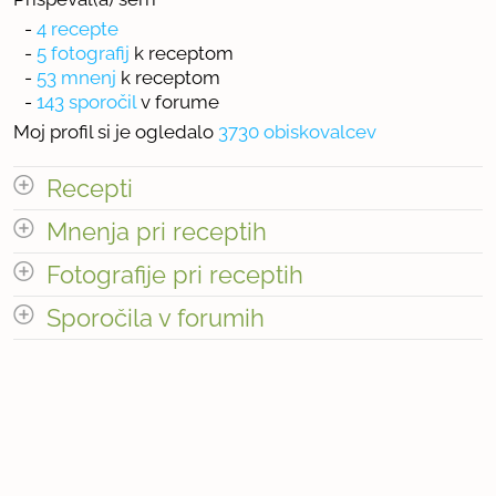
-
4 recepte
-
5 fotografij
k receptom
-
53 mnenj
k receptom
-
143 sporočil
v forume
Moj profil si je ogledalo
3730 obiskovalcev
Recepti
Mnenja pri receptih
Število receptov: 4
odpri vse
Fotografije pri receptih
Sporočila v forumih
« prejšnja
1
6
naslednja Â»
odpri vse
« prejšnja
1
2
naslednja Â»
Število mnenj pri receptih: 53
« prejšnja
1
15
naslednja Â»
Število fotografij pri receptih: 5
Število sporočil v forumih: 143