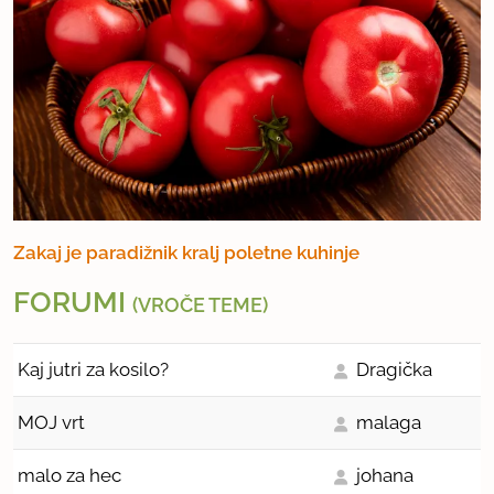
Zakaj je paradižnik kralj poletne kuhinje
FORUMI
(VROČE TEME)
Kaj jutri za kosilo?
Dragička
MOJ vrt
malaga
malo za hec
johana