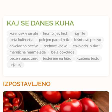
KAJ SE DANES KUHA
korencek v omaki
krompirjev kruh
ribji file
torta kulinarika
polnjen paradiznik
lešnikovo pecivo
cokoladno pecivo
orehove kocke
cokoladni biskvit
marelićna marmelada
bela cokolada
pecen paradiznik
testenine na hitro
kvašeno testo
prijatelj
IZPOSTAVLJENO