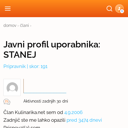
G
domov
›
člani
›
Javni profil
uporabnika:
STANEJ
Pripravnik
| skor: 191
Aktivnosti zadnjih 30 dni
Član Kulinarika.net sem od
4.9.2006
Zadnjič ste me lahko opazili
pred 3474 dnevi
Prispeval(a) sem