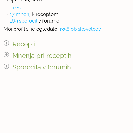
-
1 recept
-
17 mnenj
k receptom
-
169 sporočil
v forume
Moj profil si je ogledalo
4358 obiskovalcev
Recepti
Mnenja pri receptih
Število receptov: 1
odpri vse
Sporočila v forumih
odpri vse
« prejšnja
1
2
naslednja Â»
« prejšnja
1
17
naslednja Â»
Število mnenj pri receptih: 17
Število sporočil v forumih: 169