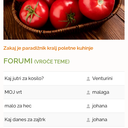
Zakaj je paradižnik kralj poletne kuhinje
FORUMI
(VROČE TEME)
Kaj jutri za kosilo?
Venturini
MOJ vrt
malaga
malo za hec
johana
Kaj danes za zajtrk
johana