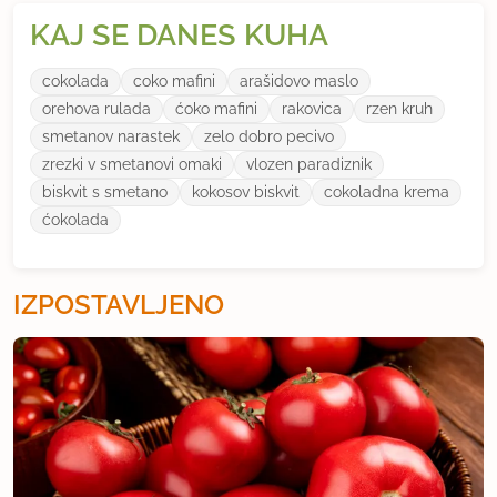
KAJ SE DANES KUHA
cokolada
coko mafini
arašidovo maslo
orehova rulada
ćoko mafini
rakovica
rzen kruh
smetanov narastek
zelo dobro pecivo
zrezki v smetanovi omaki
vlozen paradiznik
biskvit s smetano
kokosov biskvit
cokoladna krema
ćokolada
IZPOSTAVLJENO