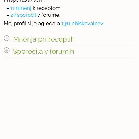
-
11 mnenj
k receptom
-
27 sporočil
v forume
Moj profil si je ogledalo
1311 obiskovalcev
Mnenja pri receptih
odpri vse
Sporočila v forumih
odpri vse
« prejšnja
1
2
naslednja Â»
« prejšnja
1
3
naslednja Â»
Število mnenj pri receptih: 11
Število sporočil v forumih: 27