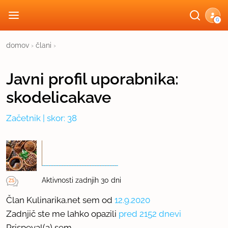
G
domov
›
člani
›
Javni profil
uporabnika:
skodelicakave
Začetnik
| skor: 38
Aktivnosti zadnjih 30 dni
Član Kulinarika.net sem od
12.9.2020
Zadnjič ste me lahko opazili
pred 2152 dnevi
Prispeval(a) sem