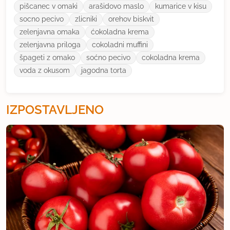
pišcanec v omaki
arašidovo maslo
kumarice v kisu
socno pecivo
zlicniki
orehov biskvit
zelenjavna omaka
ćokoladna krema
zelenjavna priloga
cokoladni muffini
špageti z omako
soćno pecivo
cokoladna krema
voda z okusom
jagodna torta
IZPOSTAVLJENO