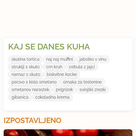
KAJ SE DANES KUHA
skutina tortica
naj naj muffini
jabolko v vinu
struklji s skuto
crn kruh
cebula z jajci
namaz s skuto
biskvitne kocke
pecivo s kislo smetano
omaka za testenine
smetanov narastek
prigrizek
svinjški zrezki
gibanica
cokoladna krema
IZPOSTAVLJENO