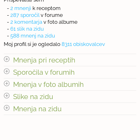
-
2 mnenji
k receptom
-
287 sporočil
v forume
-
2 komentarja
v foto albume
-
61 slik na zidu
-
588 mnenj na zidu
Moj profil si je ogledalo
8311 obiskovalcev
Mnenja pri receptih
odpri vse
Sporočila v forumih
Število mnenj pri receptih: 2
odpri vse
Mnenja v foto albumih
odpri vse
Slike na zidu
« prejšnja
1
29
naslednja Â»
Mnenja na zidu
Število mnenj v foto albumih: 2
odpri vse
Število sporočil v forumih: 287
« prejšnja
1
16
naslednja Â»
…
naslednja Â»