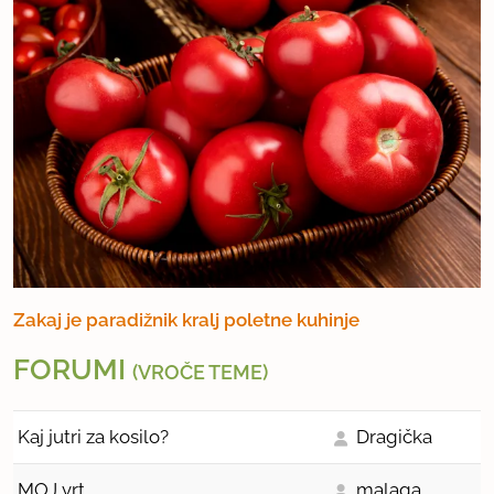
Zakaj je paradižnik kralj poletne kuhinje
FORUMI
(VROČE TEME)
Kaj jutri za kosilo?
Dragička
MOJ vrt
malaga