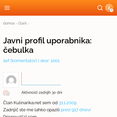
G
domov
›
člani
›
Javni profil
uporabnika:
čebulka
šef
(komentator) | skor: 1001
Aktivnosti zadnjih 30 dni
Član Kulinarika.net sem od
31.1.2009
Zadnjič ste me lahko opazili
pred 917 dnevi
Prispeval(a) sem